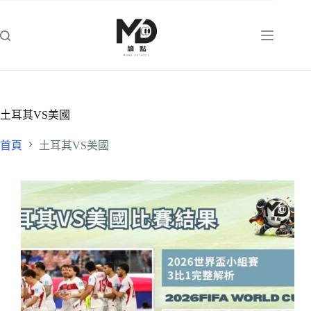
跳
至
主
要
內
容
土耳其VS美國
首頁
土耳其VS美國