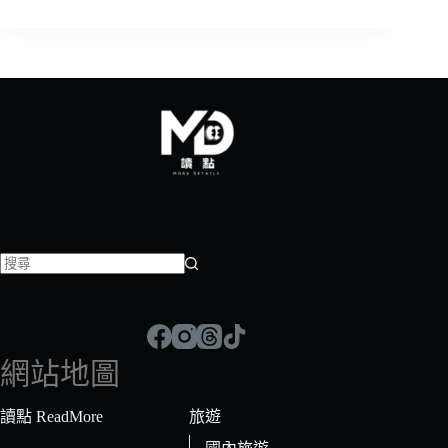
找
不
到
符
網站地圖
合
條
讀點 ReadMore
旅遊
件