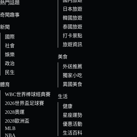
國內旅遊
的
熱門話題
日本旅遊
結
奇聞趣事
果
韓國旅遊
泰國旅遊
新聞
打卡景點
國際
旅遊資訊
社會
娛樂
美食
政治
外送推薦
民生
獨家小吃
異國美食
體育
WBC世界棒球經典賽
生活
2026世界盃足球賽
健康
2028奧運
星座運勢
2028歐洲盃
優惠活動
MLB
生活百科
NBA