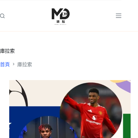
跳
至
主
要
內
容
庫拉索
首頁
庫拉索