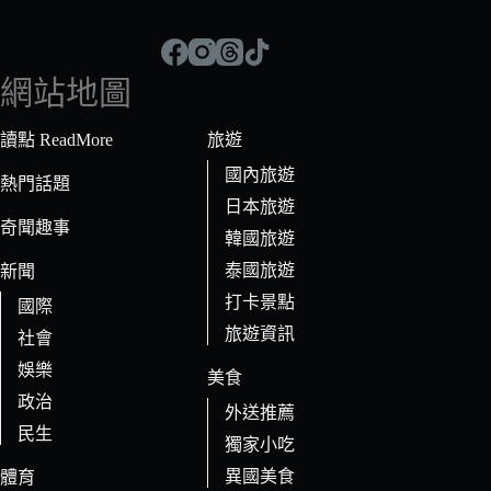
不
到
符
網站地圖
合
條
讀點 ReadMore
旅遊
件
國內旅遊
的
熱門話題
日本旅遊
結
奇聞趣事
果
韓國旅遊
泰國旅遊
新聞
打卡景點
國際
旅遊資訊
社會
娛樂
美食
政治
外送推薦
民生
獨家小吃
異國美食
體育