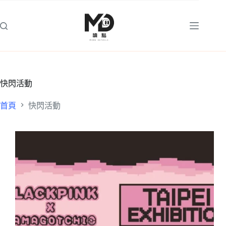
跳
至
主
要
內
容
快閃活動
首頁
快閃活動