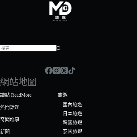
找
不
到
符
網站地圖
合
條
讀點 ReadMore
旅遊
件
國內旅遊
的
熱門話題
日本旅遊
結
奇聞趣事
果
韓國旅遊
泰國旅遊
新聞