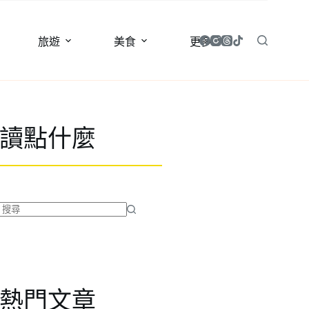
旅遊
美食
更多
讀點什麼
找
不
到
符
合
熱門文章
條