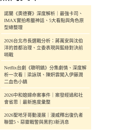
件
的
諾蘭《奧德賽》深度解析｜最強卡司、
結
IMAX實拍希臘神話、5大看點與角色原
果
型總整理
2026台北市長選戰分析：蔣萬安與沈伯
洋的首都治理、立委表現與藍綠對決前
哨戰
Netflix台劇《聰明鎮》分集劇情、深度解
析一次看｜梁詠琪、陳姸霏闖入伊藤潤
二血色小鎮
2026中和媳婦命案事件｜案發經過和社
會省思｜最新進度彙整
2026聖地牙哥動漫展｜漫威釋出復仇者
聯盟5、惡靈戰警與黑豹3新消息