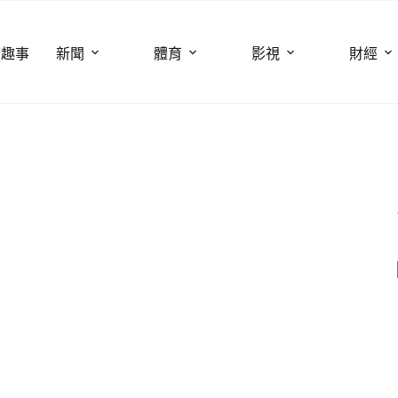
聞趣事
新聞
體育
影視
財經