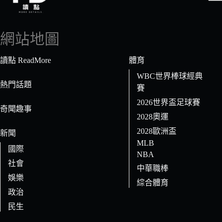
找
不
到
網站地圖
符
合
讀點 ReadMore
體育
條
WBC世界棒球經典
件
熱門話題
賽
的
2026世界盃足球賽
結
奇聞趣事
果
2028奧運
2028歐洲盃
新聞
MLB
國際
NBA
社會
中華職棒
娛樂
綜合體育
政治
民生