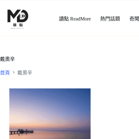
跳
至
讀點 ReadMore
熱門話題
奇
主
要
內
容
戴奧辛
首頁
戴奧辛