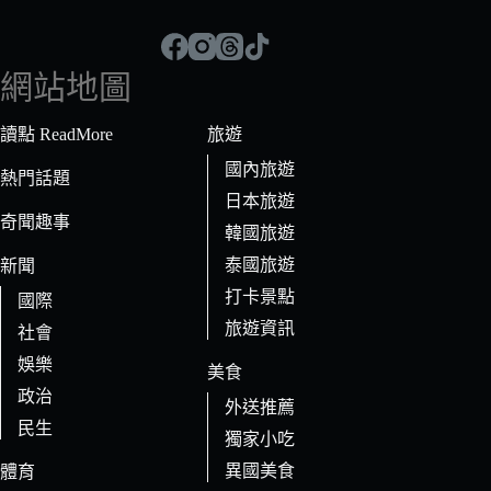
不
到
符
網站地圖
合
條
讀點 ReadMore
旅遊
件
國內旅遊
的
熱門話題
日本旅遊
結
奇聞趣事
果
韓國旅遊
泰國旅遊
新聞
打卡景點
國際
旅遊資訊
社會
娛樂
美食
政治
外送推薦
民生
獨家小吃
異國美食
體育