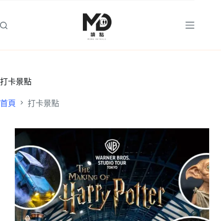
跳
至
主
要
內
容
打卡景點
首頁
打卡景點