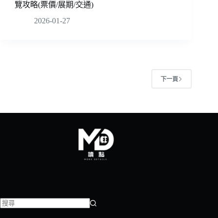
覽攻略(票價/展期/交通)
2026-01-27
下一頁
找