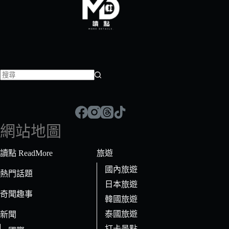
找
不
到
符
網站地圖
合
條
讀點 ReadMore
旅遊
件
國內旅遊
的
熱門話題
日本旅遊
結
奇聞趣事
果
韓國旅遊
泰國旅遊
新聞
打卡景點