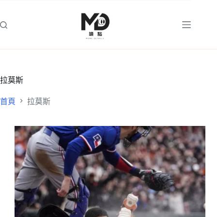
跳
至
主
要
內
容
拉莫斯
首頁
拉莫斯