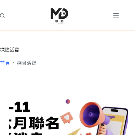
跳
至
主
要
內
容
探險活寶
首頁
探險活寶