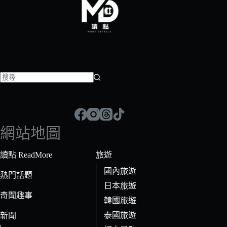
找
不
到
符
網站地圖
合
條
讀點 ReadMore
旅遊
件
國內旅遊
的
熱門話題
日本旅遊
結
奇聞趣事
果
韓國旅遊
泰國旅遊
新聞