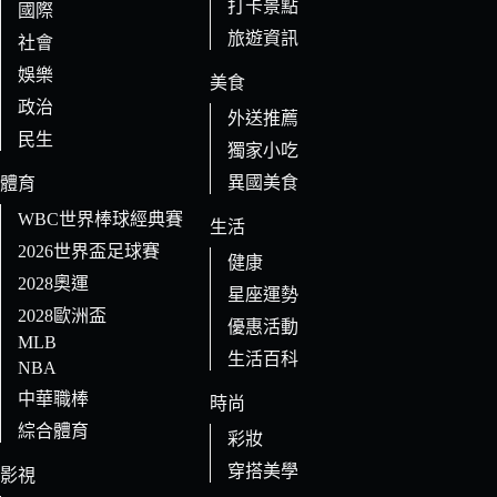
打卡景點
國際
旅遊資訊
社會
娛樂
美食
政治
外送推薦
民生
獨家小吃
異國美食
體育
WBC世界棒球經典賽
生活
2026世界盃足球賽
健康
2028奧運
星座運勢
2028歐洲盃
優惠活動
MLB
生活百科
NBA
中華職棒
時尚
綜合體育
彩妝
穿搭美學
影視