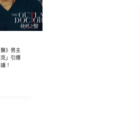
之醫》男主
傑克」引爆
爭議！