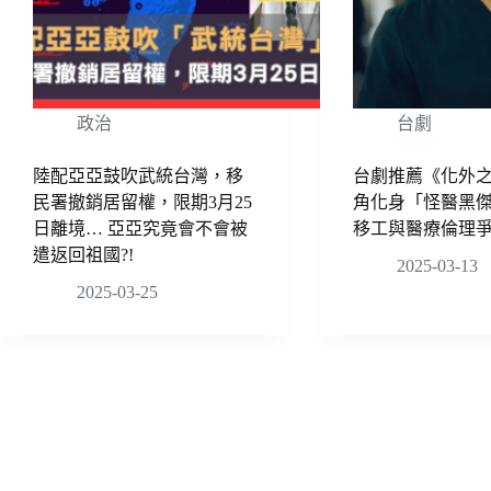
政治
台劇
陸配亞亞鼓吹武統台灣，移
台劇推薦《化外
民署撤銷居留權，限期3月25
角化身「怪醫黑
日離境… 亞亞究竟會不會被
移工與醫療倫理
遣返回祖國?!
2025-03-13
2025-03-25