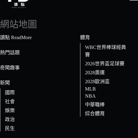
找
不
到
網站地圖
符
合
讀點 ReadMore
體育
條
WBC世界棒球經典
件
熱門話題
賽
的
2026世界盃足球賽
結
奇聞趣事
果
2028奧運
2028歐洲盃
新聞
MLB
國際
NBA
社會
中華職棒
娛樂
綜合體育
政治
民生