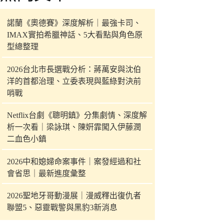
件
的
諾蘭《奧德賽》深度解析｜最強卡司、
結
IMAX實拍希臘神話、5大看點與角色原
果
型總整理
2026台北市長選戰分析：蔣萬安與沈伯
洋的首都治理、立委表現與藍綠對決前
哨戰
Netflix台劇《聰明鎮》分集劇情、深度解
析一次看｜梁詠琪、陳姸霏闖入伊藤潤
二血色小鎮
2026中和媳婦命案事件｜案發經過和社
會省思｜最新進度彙整
2026聖地牙哥動漫展｜漫威釋出復仇者
聯盟5、惡靈戰警與黑豹3新消息