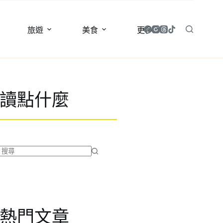
旅遊
美食
更多
讀點什麼
找
不
到
符
合
熱門文章
條