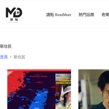
跳
至
讀點 ReadMore
熱門話題
奇
主
要
內
容
新住民
首頁
新住民