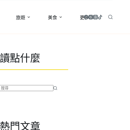
旅遊
美食
更多
讀點什麼
找
不
到
符
合
熱門文章
條