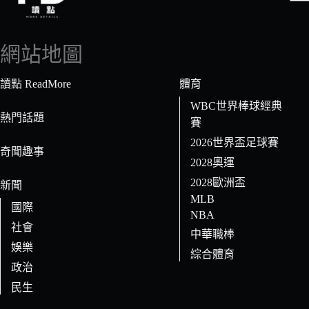
找
不
到
網站地圖
符
合
讀點 ReadMore
體育
條
WBC世界棒球經典
件
熱門話題
賽
的
2026世界盃足球賽
結
奇聞趣事
果
2028奧運
2028歐洲盃
新聞
MLB
國際
NBA
社會
中華職棒
娛樂
綜合體育
政治
民生