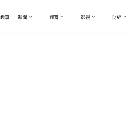
聞趣事
新聞
體育
影視
財經