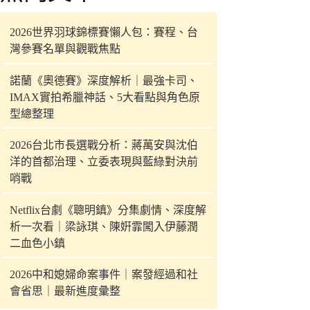
件
的
2026世界羽球錦標賽懶人包：賽程、台
結
灣參賽名單與觀戰焦點
果
諾蘭《奧德賽》深度解析｜最強卡司、
IMAX實拍希臘神話、5大看點與角色原
型總整理
2026台北市長選戰分析：蔣萬安與沈伯
洋的首都治理、立委表現與藍綠對決前
哨戰
Netflix台劇《聰明鎮》分集劇情、深度解
析一次看｜梁詠琪、陳姸霏闖入伊藤潤
二血色小鎮
2026中和媳婦命案事件｜案發經過和社
會省思｜最新進度彙整