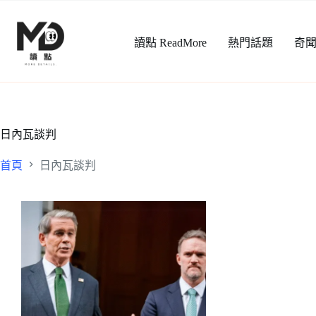
跳
至
讀點 ReadMore
熱門話題
奇
主
要
內
容
日內瓦談判
首頁
日內瓦談判