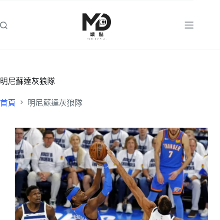
跳
至
主
要
內
容
明尼蘇達灰狼隊
首頁
明尼蘇達灰狼隊