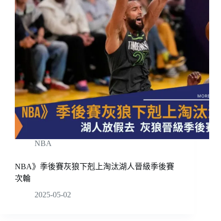
NBA
NBA》季後賽灰狼下剋上淘汰湖人晉級季後賽
次輪
2025-05-02