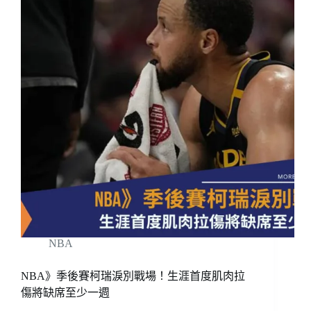
NBA
NBA》季後賽柯瑞淚別戰場！生涯首度肌肉拉
傷將缺席至少一週