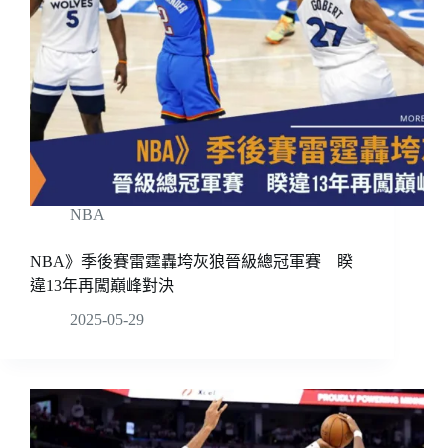
NBA
NBA》季後賽雷霆轟垮灰狼晉級總冠軍賽 睽
違13年再闖巔峰對決
2025-05-29