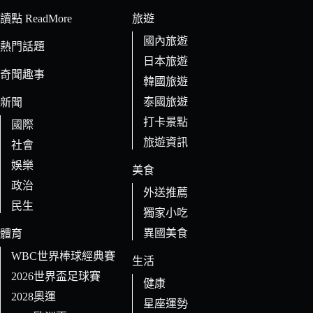
條
讀點 ReadMore
旅遊
件
國內旅遊
的
熱門話題
日本旅遊
結
奇聞趣事
果
韓國旅遊
泰國旅遊
新聞
打卡景點
國際
旅遊資訊
社會
娛樂
美食
政治
外送推薦
民生
獨家小吃
異國美食
體育
WBC世界棒球經典賽
生活
2026世界盃足球賽
健康
2028奧運
星座運勢