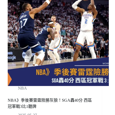
NBA
NBA》季後賽雷霆險勝灰狼！SGA轟40分 西區
冠軍戰3比1聽牌