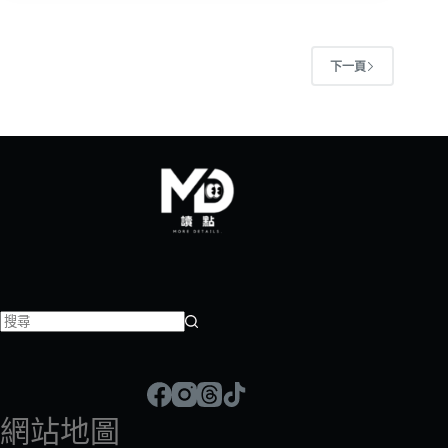
下一頁
找
不
到
符
網站地圖
合