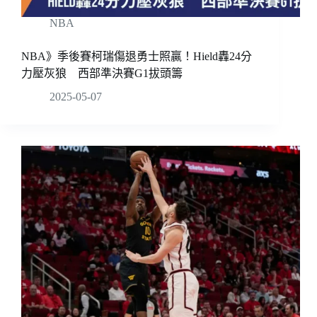
NBA
NBA》季後賽柯瑞傷退勇士照贏！Hield轟24分
力壓灰狼 西部準決賽G1拔頭籌
2025-05-07