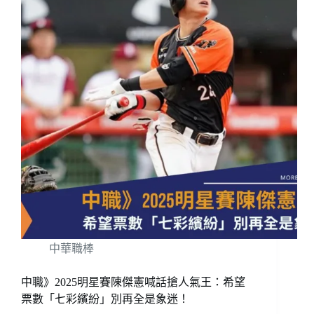
中華職棒
中職》2025明星賽陳傑憲喊話搶人氣王：希望
票數「七彩繽紛」別再全是象迷！