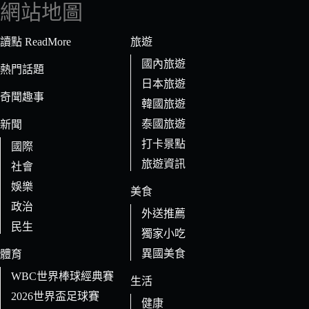
符
網站地圖
合
條
讀點 ReadMore
旅遊
件
國內旅遊
的
熱門話題
日本旅遊
結
奇聞趣事
果
韓國旅遊
泰國旅遊
新聞
打卡景點
國際
旅遊資訊
社會
娛樂
美食
政治
外送推薦
民生
獨家小吃
異國美食
體育
WBC世界棒球經典賽
生活
2026世界盃足球賽
健康