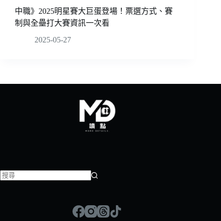
中職》2025明星賽大巨蛋登場！票選方式、賽
制與全壘打大賽資訊一次看
2025-05-27
找
不
到