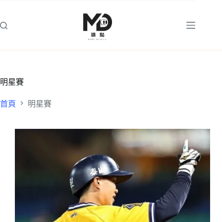
跳
至
主
要
內
容
明星賽
首頁
明星賽