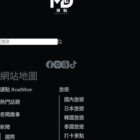
找
不
到
符
網站地圖
合
條
讀點 ReadMore
旅遊
件
國內旅遊
的
熱門話題
日本旅遊
結
奇聞趣事
果
韓國旅遊
泰國旅遊
新聞
打卡景點
國際