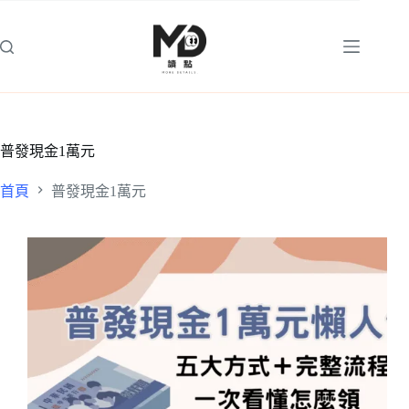
跳
至
主
要
內
容
普發現金1萬元
首頁
普發現金1萬元