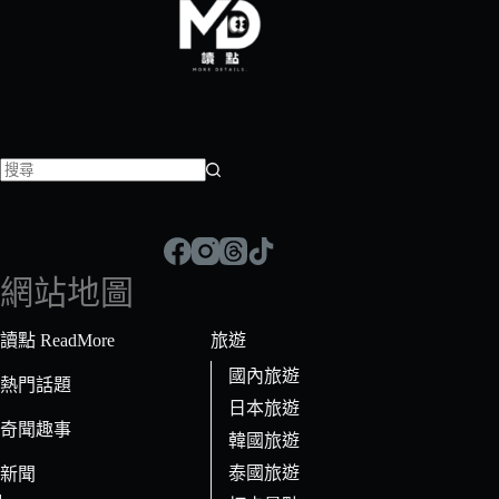
找
不
到
符
網站地圖
合
條
讀點 ReadMore
旅遊
件
國內旅遊
的
熱門話題
日本旅遊
結
奇聞趣事
果
韓國旅遊
泰國旅遊
新聞