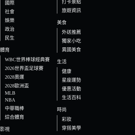
打卡景點
國際
旅遊資訊
社會
娛樂
美食
政治
外送推薦
民生
獨家小吃
異國美食
體育
WBC世界棒球經典賽
生活
2026世界盃足球賽
健康
2028奧運
星座運勢
2028歐洲盃
優惠活動
MLB
生活百科
NBA
中華職棒
時尚
綜合體育
彩妝
穿搭美學
影視