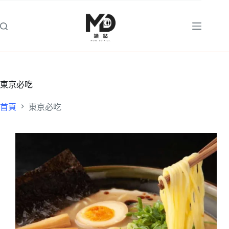
跳
至
主
要
內
容
東京必吃
首頁
東京必吃