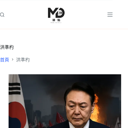
跳
至
主
要
內
容
洪準杓
首頁
洪準杓