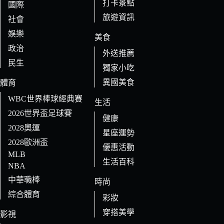
打卡景點
國際
旅遊資訊
社會
娛樂
美食
政治
外送推薦
民生
獨家小吃
異國美食
體育
WBC世界棒球經典賽
生活
2026世界盃足球賽
健康
2028奧運
星座運勢
2028歐洲盃
優惠活動
MLB
生活百科
NBA
中華職棒
時尚
綜合體育
彩妝
穿搭美學
影視