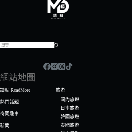
找
不
到
符
網站地圖
合
條
讀點 ReadMore
旅遊
件
國內旅遊
的
熱門話題
日本旅遊
結
奇聞趣事
果
韓國旅遊
泰國旅遊
新聞