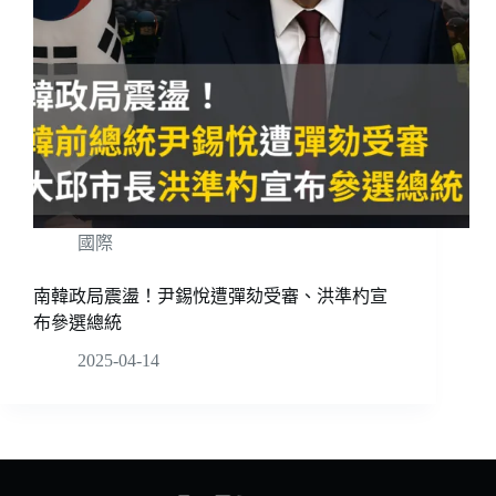
國際
南韓政局震盪！尹錫悅遭彈劾受審、洪準杓宣
布參選總統
2025-04-14