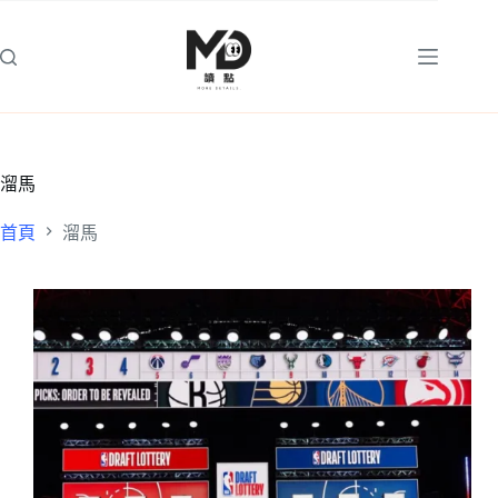
跳
至
主
要
內
容
溜馬
首頁
溜馬