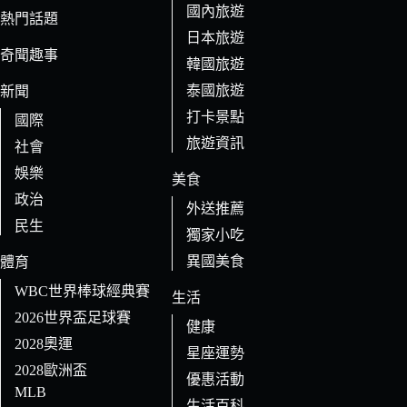
國內旅遊
的
熱門話題
日本旅遊
結
奇聞趣事
果
韓國旅遊
泰國旅遊
新聞
打卡景點
國際
旅遊資訊
社會
娛樂
美食
政治
外送推薦
民生
獨家小吃
異國美食
體育
WBC世界棒球經典賽
生活
2026世界盃足球賽
健康
2028奧運
星座運勢
2028歐洲盃
優惠活動
MLB
生活百科