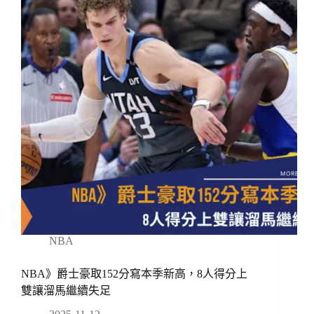
NBA
NBA》爵士豪取152分寫本季新高，8人得分上
雙讓溜馬繼續失足