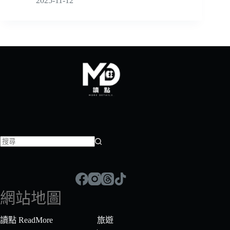
2025-11-12
找
不
到
符
網站地圖
合
條
讀點 ReadMore
旅遊
件