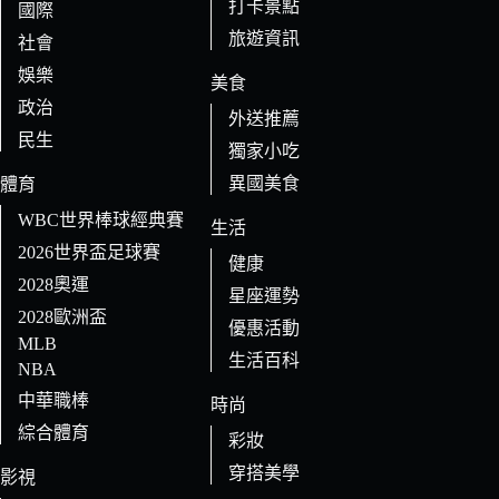
打卡景點
國際
旅遊資訊
社會
娛樂
美食
政治
外送推薦
民生
獨家小吃
異國美食
體育
WBC世界棒球經典賽
生活
2026世界盃足球賽
健康
2028奧運
星座運勢
2028歐洲盃
優惠活動
MLB
生活百科
NBA
中華職棒
時尚
綜合體育
彩妝
穿搭美學
影視