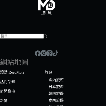
找
不
到
符
網站地圖
合
條
讀點 ReadMore
旅遊
件
國內旅遊
的
熱門話題
日本旅遊
結
奇聞趣事
果
韓國旅遊
泰國旅遊
新聞