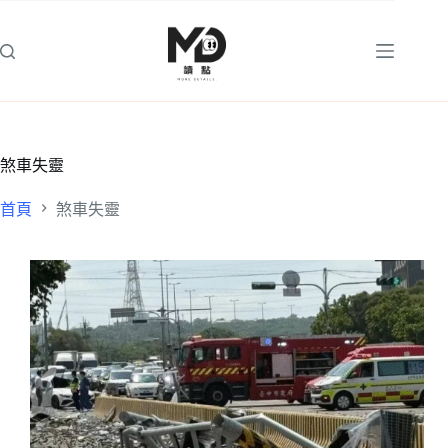
跳
至
主
要
內
容
煞車失靈
首頁
煞車失靈