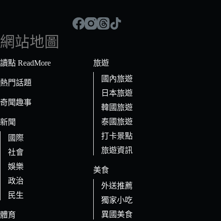
不
到
符
網站地圖
合
條
讀點 ReadMore
旅遊
件
國內旅遊
的
熱門話題
日本旅遊
結
奇聞趣事
果
韓國旅遊
泰國旅遊
新聞
打卡景點
國際
旅遊資訊
社會
娛樂
美食
政治
外送推薦
民生
獨家小吃
異國美食
體育