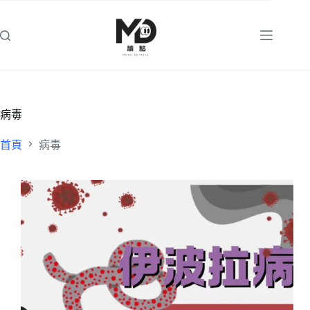
跳
至
主
要
內
容
病毒
首頁
病毒