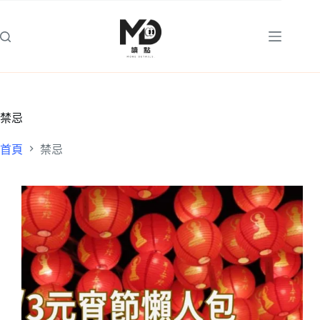
跳
至
主
要
內
容
禁忌
首頁
禁忌