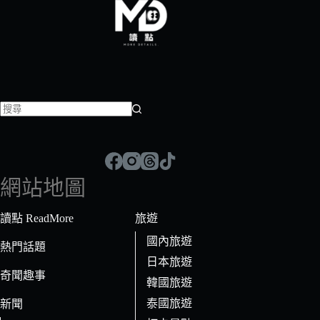
找
不
到
符
網站地圖
合
條
讀點 ReadMore
旅遊
件
國內旅遊
的
熱門話題
日本旅遊
結
奇聞趣事
果
韓國旅遊
泰國旅遊
新聞