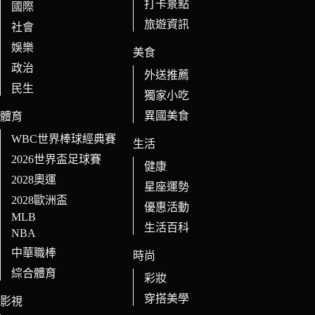
打卡景點
國際
旅遊資訊
社會
娛樂
美食
政治
外送推薦
民生
獨家小吃
異國美食
體育
WBC世界棒球經典賽
生活
2026世界盃足球賽
健康
2028奧運
星座運勢
2028歐洲盃
優惠活動
MLB
生活百科
NBA
中華職棒
時尚
綜合體育
彩妝
穿搭美學
影視