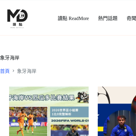
跳
至
讀點 ReadMore
熱門話題
奇
主
要
內
容
象牙海岸
首頁
象牙海岸