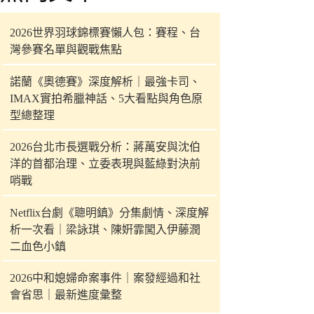
件
的
2026世界羽球錦標賽懶人包：賽程、台
結
灣參賽名單與觀戰焦點
果
諾蘭《奧德賽》深度解析｜最強卡司、
IMAX實拍希臘神話、5大看點與角色原
型總整理
2026台北市長選戰分析：蔣萬安與沈伯
洋的首都治理、立委表現與藍綠對決前
哨戰
Netflix台劇《聰明鎮》分集劇情、深度解
析一次看｜梁詠琪、陳姸霏闖入伊藤潤
二血色小鎮
2026中和媳婦命案事件｜案發經過和社
會省思｜最新進度彙整