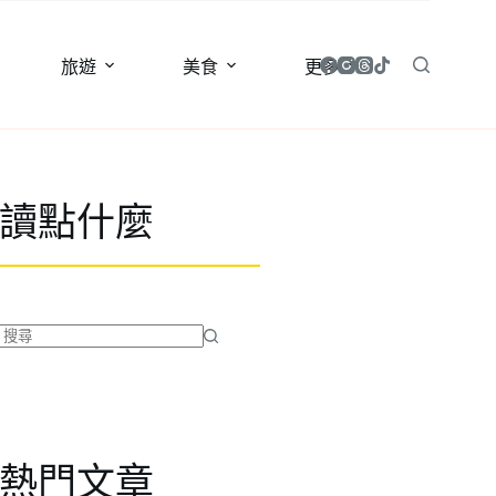
旅遊
美食
更多
讀點什麼
找
不
到
符
合
熱門文章
條