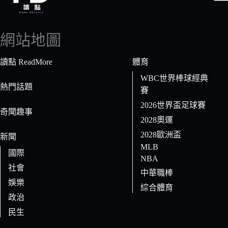
找
不
到
網站地圖
符
合
讀點 ReadMore
體育
條
WBC世界棒球經典
件
熱門話題
賽
的
2026世界盃足球賽
結
奇聞趣事
果
2028奧運
2028歐洲盃
新聞
MLB
國際
NBA
社會
中華職棒
娛樂
綜合體育
政治
民生