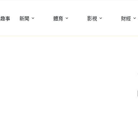
聞趣事
新聞
體育
影視
財經