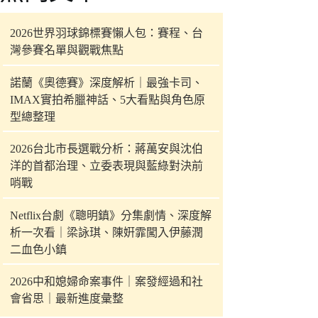
件
的
2026世界羽球錦標賽懶人包：賽程、台
結
灣參賽名單與觀戰焦點
果
諾蘭《奧德賽》深度解析｜最強卡司、
IMAX實拍希臘神話、5大看點與角色原
型總整理
2026台北市長選戰分析：蔣萬安與沈伯
洋的首都治理、立委表現與藍綠對決前
哨戰
Netflix台劇《聰明鎮》分集劇情、深度解
析一次看｜梁詠琪、陳姸霏闖入伊藤潤
二血色小鎮
2026中和媳婦命案事件｜案發經過和社
會省思｜最新進度彙整