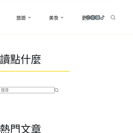
旅遊
美食
更多
讀點什麼
找
不
到
符
合
熱門文章
條