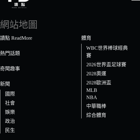
找
不
到
網站地圖
符
合
讀點 ReadMore
體育
條
WBC世界棒球經典
件
熱門話題
賽
的
2026世界盃足球賽
結
奇聞趣事
果
2028奧運
2028歐洲盃
新聞
MLB
國際
NBA
社會
中華職棒
娛樂
綜合體育
政治
民生