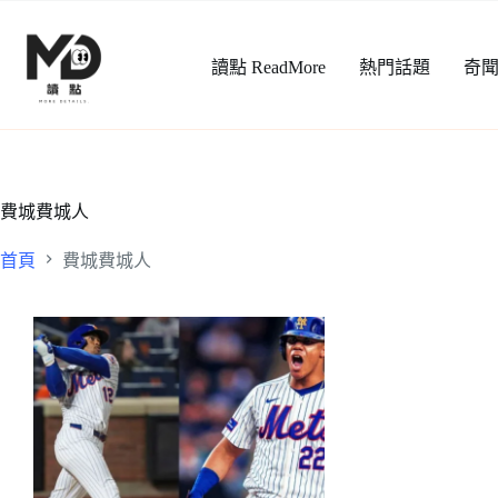
跳
至
讀點 ReadMore
熱門話題
奇
主
要
內
容
費城費城人
首頁
費城費城人