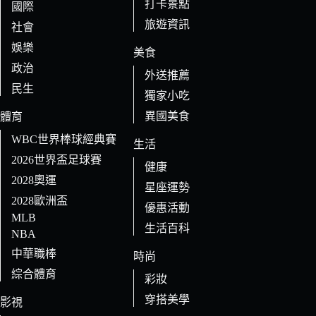
打卡景點
國際
旅遊資訊
社會
娛樂
美食
政治
外送推薦
民生
獨家小吃
異國美食
體育
WBC世界棒球經典賽
生活
2026世界盃足球賽
健康
2028奧運
星座運勢
2028歐洲盃
優惠活動
MLB
生活百科
NBA
中華職棒
時尚
綜合體育
彩妝
穿搭美學
影視