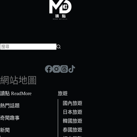
找
不
到
符
網站地圖
合
條
讀點 ReadMore
旅遊
件
國內旅遊
的
熱門話題
日本旅遊
結
奇聞趣事
果
韓國旅遊
泰國旅遊
新聞