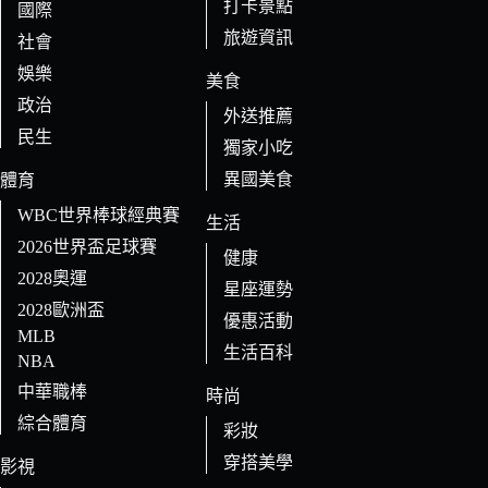
打卡景點
國際
旅遊資訊
社會
娛樂
美食
政治
外送推薦
民生
獨家小吃
異國美食
體育
WBC世界棒球經典賽
生活
2026世界盃足球賽
健康
2028奧運
星座運勢
2028歐洲盃
優惠活動
MLB
生活百科
NBA
中華職棒
時尚
綜合體育
彩妝
穿搭美學
影視