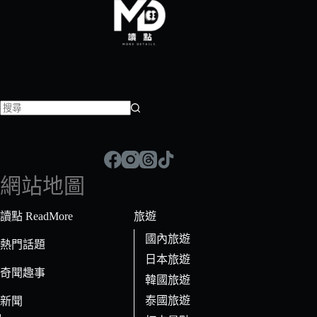
找
不
到
符
網站地圖
合
條
讀點 ReadMore
旅遊
件
國內旅遊
的
熱門話題
日本旅遊
結
奇聞趣事
果
韓國旅遊
泰國旅遊
新聞