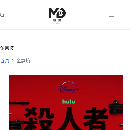
跳
至
主
要
內
容
金慧峻
首頁
金慧峻