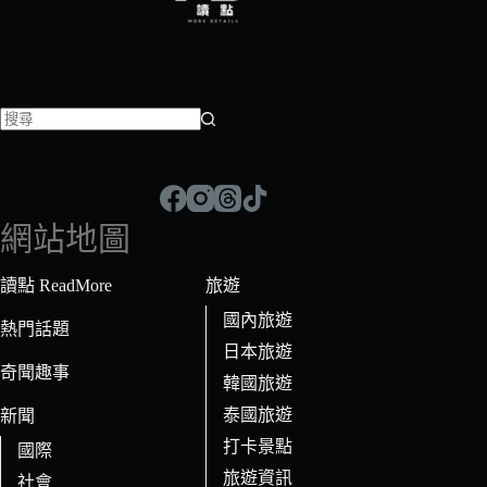
找
不
到
符
網站地圖
合
條
讀點 ReadMore
旅遊
件
國內旅遊
的
熱門話題
日本旅遊
結
奇聞趣事
果
韓國旅遊
泰國旅遊
新聞
打卡景點
國際
旅遊資訊
社會