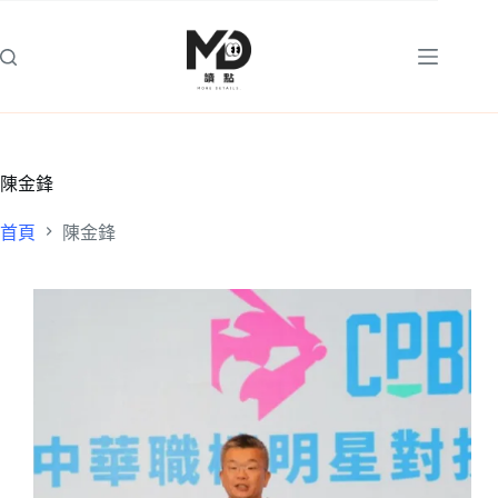
跳
至
主
要
內
容
陳金鋒
首頁
陳金鋒