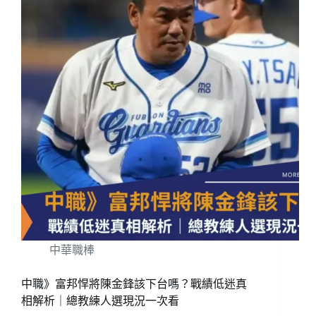
中華職棒
中職》富邦悍將陳金鋒該下台嗎？戰績低迷真
相解析｜總教練人選現況一次看