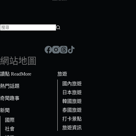
找
不
到
符
網站地圖
合
條
讀點 ReadMore
旅遊
件
國內旅遊
的
熱門話題
日本旅遊
結
奇聞趣事
果
韓國旅遊
泰國旅遊
新聞
打卡景點
國際
旅遊資訊
社會