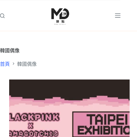
跳
至
主
要
內
容
韓國偶像
首頁
韓國偶像