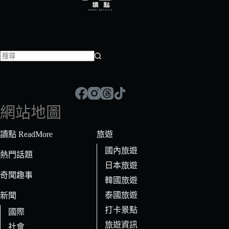
找
不
到
符
網站地圖
合
條
讀點 ReadMore
旅遊
件
國內旅遊
的
熱門話題
日本旅遊
結
奇聞趣事
果
韓國旅遊
泰國旅遊
新聞
打卡景點
國際
旅遊資訊
社會