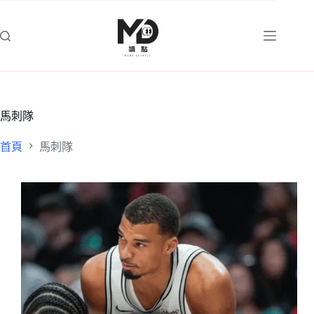
跳
至
主
要
內
容
馬刺隊
首頁
馬刺隊