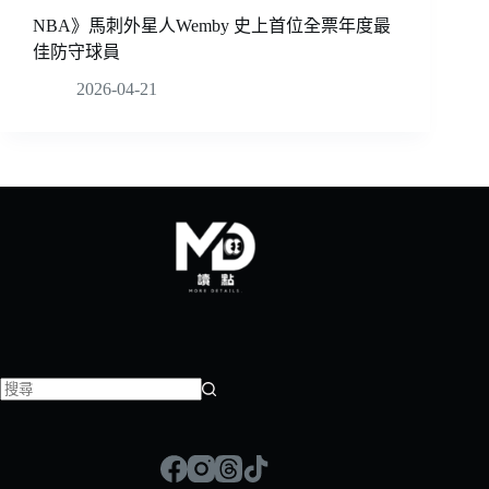
NBA》馬刺外星人Wemby 史上首位全票年度最
佳防守球員
2026-04-21
找
不
到