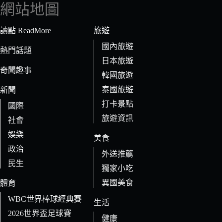
符
網站地圖
合
條
讀點 ReadMore
旅遊
件
國內旅遊
的
熱門話題
日本旅遊
結
奇聞趣事
果
韓國旅遊
泰國旅遊
新聞
打卡景點
國際
旅遊資訊
社會
娛樂
美食
政治
外送推薦
民生
獨家小吃
異國美食
體育
WBC世界棒球經典賽
生活
2026世界盃足球賽
健康