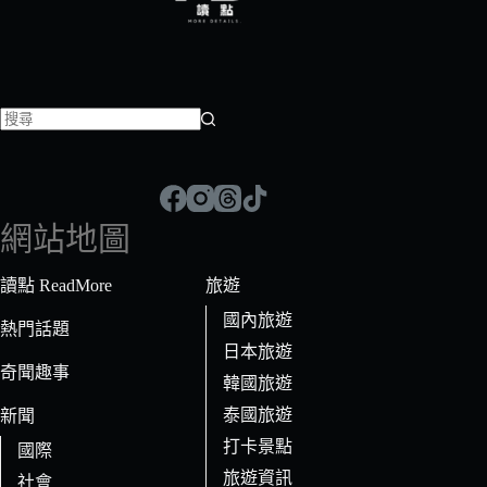
找
不
到
符
網站地圖
合
條
讀點 ReadMore
旅遊
件
國內旅遊
的
熱門話題
日本旅遊
結
奇聞趣事
果
韓國旅遊
泰國旅遊
新聞
打卡景點
國際
旅遊資訊
社會