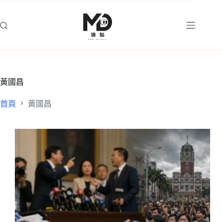
跳
至
主
要
內
容
黃國昌
首頁
黃國昌