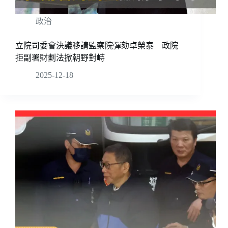
政治
立院司委會決議移請監察院彈劾卓榮泰 政院
拒副署財劃法掀朝野對峙
2025-12-18