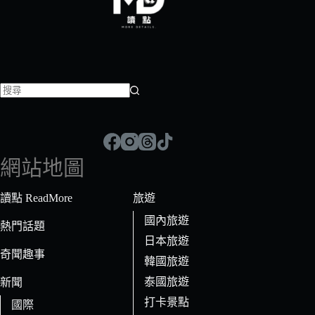
找
不
到
符
網站地圖
合
條
讀點 ReadMore
旅遊
件
國內旅遊
的
熱門話題
日本旅遊
結
奇聞趣事
果
韓國旅遊
泰國旅遊
新聞
打卡景點
國際