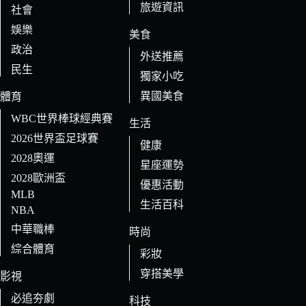
旅遊資訊
社會
娛樂
美食
政治
外送推薦
民生
獨家小吃
異國美食
體育
WBC世界棒球經典賽
生活
2026世界盃足球賽
健康
2028奧運
星座運勢
2028歐洲盃
優惠活動
MLB
生活百科
NBA
中華職棒
時尚
綜合體育
彩妝
穿搭美學
影視
必追夯劇
科技