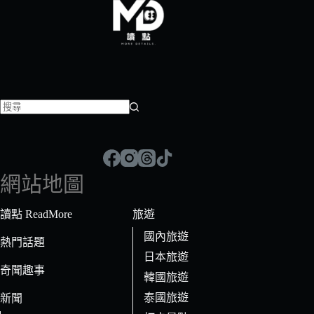
找
不
到
符
網站地圖
合
條
讀點 ReadMore
旅遊
件
國內旅遊
的
熱門話題
日本旅遊
結
奇聞趣事
果
韓國旅遊
泰國旅遊
新聞