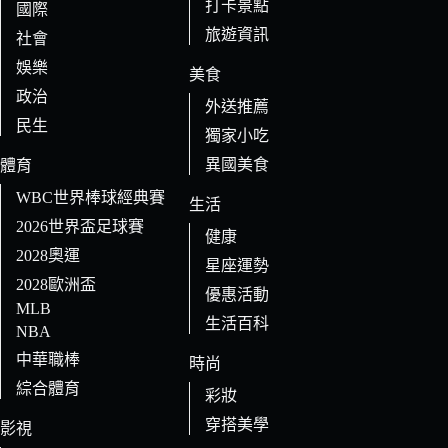
打卡景點
國際
旅遊資訊
社會
娛樂
美食
政治
外送推薦
民生
獨家小吃
異國美食
體育
WBC世界棒球經典賽
生活
2026世界盃足球賽
健康
2028奧運
星座運勢
2028歐洲盃
優惠活動
MLB
生活百科
NBA
中華職棒
時尚
綜合體育
彩妝
穿搭美學
影視