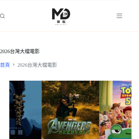
跳
至
主
要
內
容
2026台灣大檔電影
首頁
2026台灣大檔電影