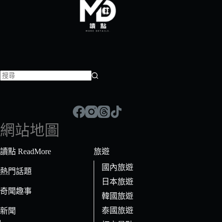
找
不
到
符
網站地圖
合
條
讀點 ReadMore
旅遊
件
國內旅遊
的
熱門話題
日本旅遊
結
奇聞趣事
果
韓國旅遊
泰國旅遊
新聞