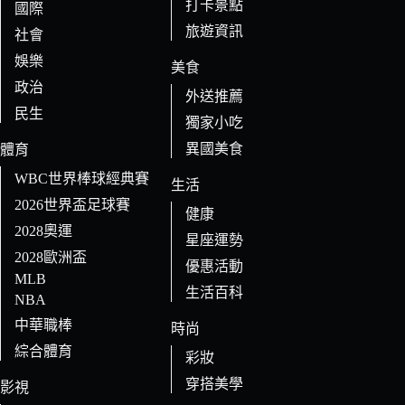
打卡景點
國際
旅遊資訊
社會
娛樂
美食
政治
外送推薦
民生
獨家小吃
異國美食
體育
WBC世界棒球經典賽
生活
2026世界盃足球賽
健康
2028奧運
星座運勢
2028歐洲盃
優惠活動
MLB
生活百科
NBA
中華職棒
時尚
綜合體育
彩妝
穿搭美學
影視