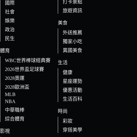
打卡景點
國際
旅遊資訊
社會
娛樂
美食
政治
外送推薦
民生
獨家小吃
異國美食
體育
WBC世界棒球經典賽
生活
2026世界盃足球賽
健康
2028奧運
星座運勢
2028歐洲盃
優惠活動
MLB
生活百科
NBA
中華職棒
時尚
綜合體育
彩妝
穿搭美學
影視