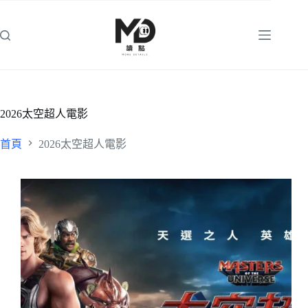
跳
至
主
要
內
容
2026太空超人電影
首頁
2026太空超人電影