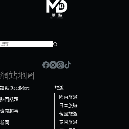
找
不
到
符
網站地圖
合
條
讀點 ReadMore
旅遊
件
國內旅遊
的
熱門話題
日本旅遊
結
奇聞趣事
果
韓國旅遊
泰國旅遊
新聞