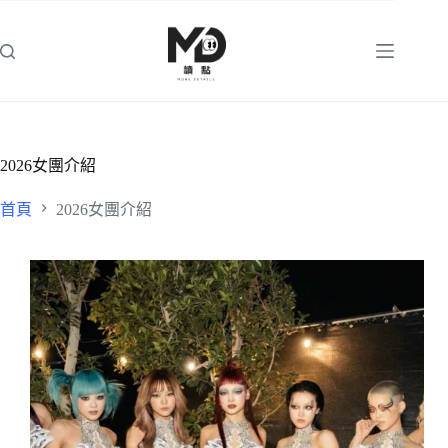
跳
至
主
要
內
容
2026女團介紹
首頁
2026女團介紹