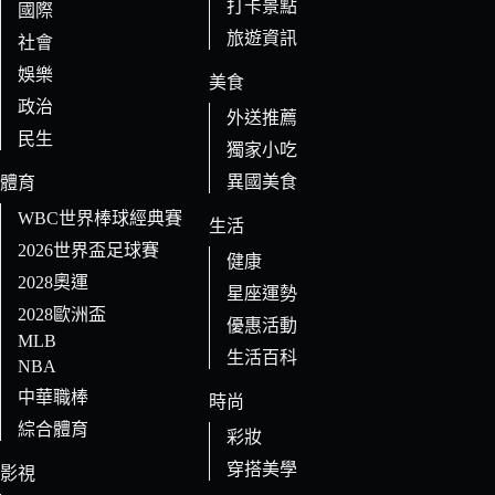
打卡景點
國際
旅遊資訊
社會
娛樂
美食
政治
外送推薦
民生
獨家小吃
異國美食
體育
WBC世界棒球經典賽
生活
2026世界盃足球賽
健康
2028奧運
星座運勢
2028歐洲盃
優惠活動
MLB
生活百科
NBA
中華職棒
時尚
綜合體育
彩妝
穿搭美學
影視