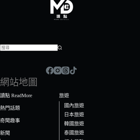
找
不
到
符
網站地圖
合
條
讀點 ReadMore
旅遊
件
國內旅遊
的
熱門話題
日本旅遊
結
奇聞趣事
果
韓國旅遊
泰國旅遊
新聞