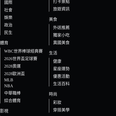
打卡景點
國際
旅遊資訊
社會
娛樂
美食
政治
外送推薦
民生
獨家小吃
異國美食
體育
WBC世界棒球經典賽
生活
2026世界盃足球賽
健康
2028奧運
星座運勢
2028歐洲盃
優惠活動
MLB
生活百科
NBA
中華職棒
時尚
綜合體育
彩妝
穿搭美學
影視