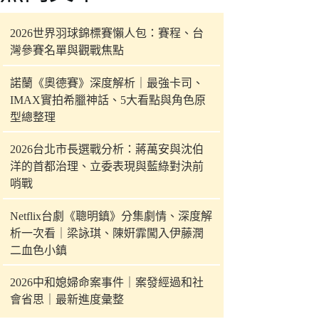
件
的
2026世界羽球錦標賽懶人包：賽程、台
結
灣參賽名單與觀戰焦點
果
諾蘭《奧德賽》深度解析｜最強卡司、
IMAX實拍希臘神話、5大看點與角色原
型總整理
2026台北市長選戰分析：蔣萬安與沈伯
洋的首都治理、立委表現與藍綠對決前
哨戰
Netflix台劇《聰明鎮》分集劇情、深度解
析一次看｜梁詠琪、陳姸霏闖入伊藤潤
二血色小鎮
2026中和媳婦命案事件｜案發經過和社
會省思｜最新進度彙整