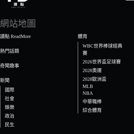
找
不
到
網站地圖
符
合
讀點 ReadMore
體育
條
WBC世界棒球經典
件
熱門話題
賽
的
2026世界盃足球賽
結
奇聞趣事
果
2028奧運
2028歐洲盃
新聞
MLB
國際
NBA
社會
中華職棒
娛樂
綜合體育
政治
民生