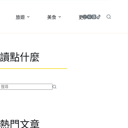
旅遊
美食
更多
讀點什麼
找
不
到
符
合
熱門文章
條