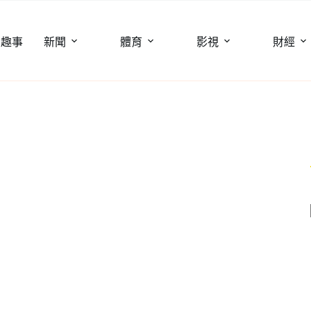
聞趣事
新聞
體育
影視
財經