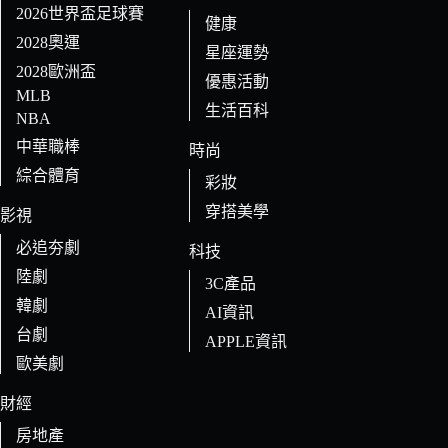
2026世界盃足球賽
健康
2028奧運
星座運勢
2028歐洲盃
優惠活動
MLB
生活百科
NBA
中華職棒
時尚
綜合體育
彩妝
穿搭美學
影視
必追夯劇
科技
陸劇
3C產品
韓劇
AI資訊
台劇
APPLE資訊
歐美劇
財經
房地產