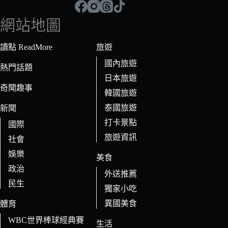
到
符
網站地圖
合
條
讀點 ReadMore
旅遊
件
國內旅遊
的
熱門話題
日本旅遊
結
奇聞趣事
果
韓國旅遊
泰國旅遊
新聞
打卡景點
國際
旅遊資訊
社會
娛樂
美食
政治
外送推薦
民生
獨家小吃
異國美食
體育
WBC世界棒球經典賽
生活