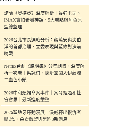
件
的
諾蘭《奧德賽》深度解析｜最強卡司、
結
IMAX實拍希臘神話、5大看點與角色原
果
型總整理
2026台北市長選戰分析：蔣萬安與沈伯
洋的首都治理、立委表現與藍綠對決前
哨戰
Netflix台劇《聰明鎮》分集劇情、深度解
析一次看｜梁詠琪、陳姸霏闖入伊藤潤
二血色小鎮
2026中和媳婦命案事件｜案發經過和社
會省思｜最新進度彙整
2026聖地牙哥動漫展｜漫威釋出復仇者
聯盟5、惡靈戰警與黑豹3新消息