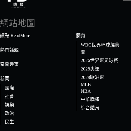
找
不
到
網站地圖
符
合
讀點 ReadMore
體育
條
WBC世界棒球經典
件
熱門話題
賽
的
2026世界盃足球賽
結
奇聞趣事
果
2028奧運
2028歐洲盃
新聞
MLB
國際
NBA
社會
中華職棒
娛樂
綜合體育
政治
民生