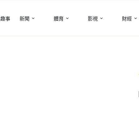
聞趣事
新聞
體育
影視
財經