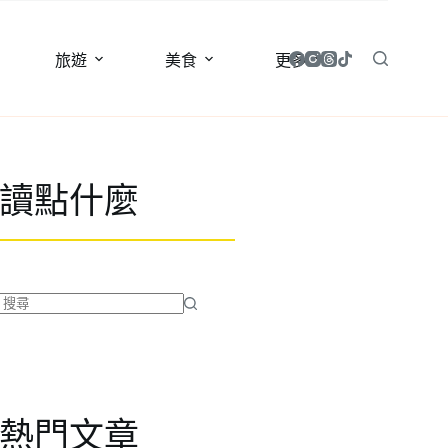
旅遊
美食
更多
讀點什麼
找
不
到
符
合
熱門文章
條