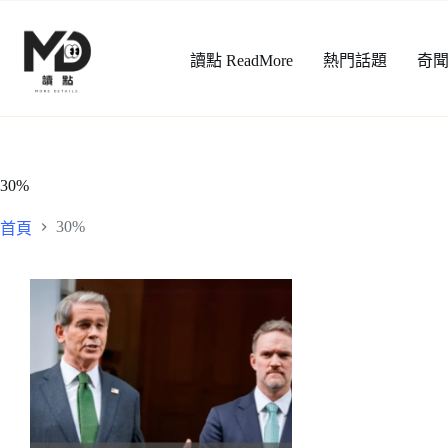
跳
至
讀點 ReadMore
熱門話題
奇
主
要
內
容
30%
30%
首頁