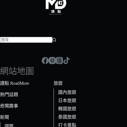
找
不
到
符
網站地圖
合
條
讀點 ReadMore
旅遊
件
國內旅遊
的
熱門話題
日本旅遊
結
奇聞趣事
果
韓國旅遊
泰國旅遊
新聞
打卡景點
國際