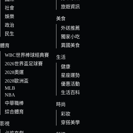
旅遊資訊
社會
娛樂
美食
政治
外送推薦
民生
獨家小吃
異國美食
體育
WBC世界棒球經典賽
生活
2026世界盃足球賽
健康
2028奧運
星座運勢
2028歐洲盃
優惠活動
MLB
生活百科
NBA
中華職棒
時尚
綜合體育
彩妝
穿搭美學
影視