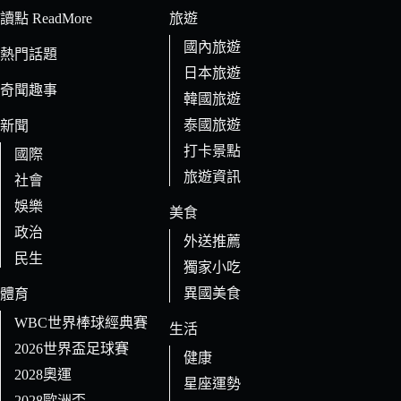
條
讀點 ReadMore
旅遊
件
國內旅遊
的
熱門話題
日本旅遊
結
奇聞趣事
果
韓國旅遊
泰國旅遊
新聞
打卡景點
國際
旅遊資訊
社會
娛樂
美食
政治
外送推薦
民生
獨家小吃
異國美食
體育
WBC世界棒球經典賽
生活
2026世界盃足球賽
健康
2028奧運
星座運勢
2028歐洲盃