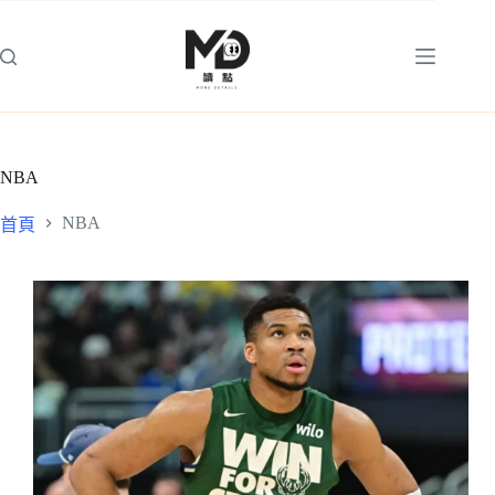
跳
至
主
要
內
容
NBA
NBA
首頁