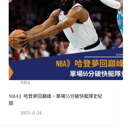
NBA
NBA》哈登夢回巔峰，單場55分破快艇隊史紀
錄
2025-11-24