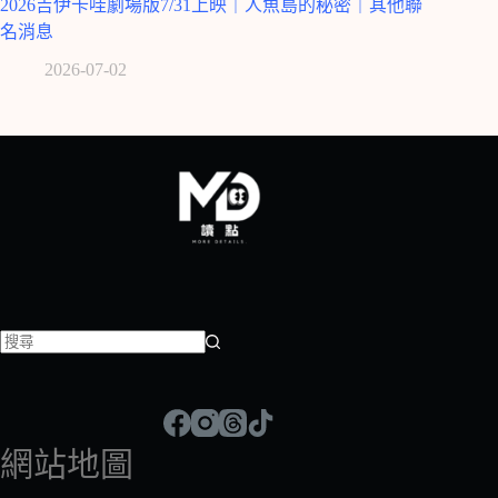
2026吉伊卡哇劇場版7/31上映｜人魚島的秘密｜其他聯
名消息
2026-07-02
找
不
到
符
網站地圖
合