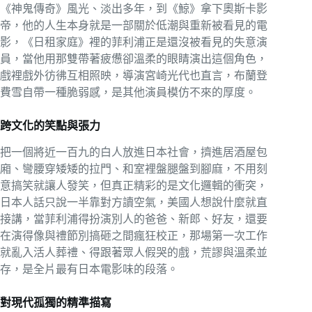
《神鬼傳奇》風光、淡出多年，到《鯨》拿下奧斯卡影
帝，他的人生本身就是一部關於低潮與重新被看見的電
影，《日租家庭》裡的菲利浦正是還沒被看見的失意演
員，當他用那雙帶著疲憊卻溫柔的眼睛演出這個角色，
戲裡戲外彷彿互相照映，導演宮崎光代也直言，布蘭登
費雪自帶一種脆弱感，是其他演員模仿不來的厚度。
跨文化的笑點與張力
把一個將近一百九的白人放進日本社會，擠進居酒屋包
廂、彎腰穿矮矮的拉門、和室裡盤腿盤到腳麻，不用刻
意搞笑就讓人發笑，但真正精彩的是文化邏輯的衝突，
日本人話只說一半靠對方讀空氣，美國人想說什麼就直
接講，當菲利浦得扮演別人的爸爸、新郎、好友，還要
在演得像與禮節別搞砸之間瘋狂校正，那場第一次工作
就亂入活人葬禮、得跟著眾人假哭的戲，荒謬與溫柔並
存，是全片最有日本電影味的段落。
對現代孤獨的精準描寫