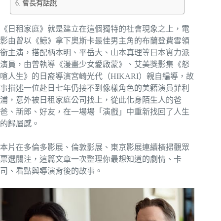
會長有話說
《日租家庭》就是建立在這個獨特的社會現象之上，電
影由曾以《鯨》拿下奧斯卡最佳男主角的布蘭登費雪領
銜主演，搭配柄本明、平岳大、山本真理等日本實力派
演員，由曾執導《漫畫少女愛啟蒙》、艾美獎影集《怒
嗆人生》的日裔導演宮崎光代（HIKARI）親自編導，故
事描述一位赴日七年仍接不到像樣角色的美籍演員菲利
浦，意外被日租家庭公司找上，從此化身陌生人的爸
爸、新郎、好友，在一場場「演戲」中重新找回了人生
的歸屬感。
本片在多倫多影展、倫敦影展、東京影展連續橫掃觀眾
票選關注，這篇文章一次整理你最想知道的劇情、卡
司、看點與導演背後的故事。