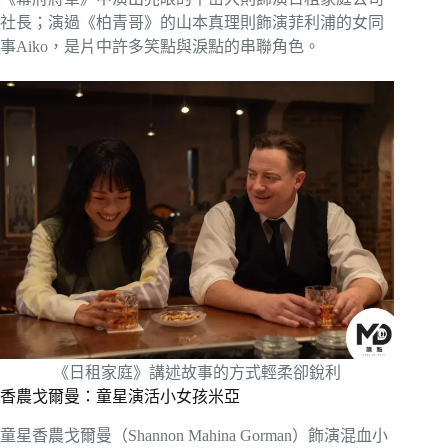
社長；演過《柏青哥》的山本真理則飾演菲利浦的女同
事Aiko，是片中許多笑點與淚點的串聯角色。
《日租家庭》講述故事的方式輕柔卻銳利
香農戈爾曼：童星演活小女孩米亞
童星香農戈爾曼（Shannon Mahina Gorman）飾演混血小