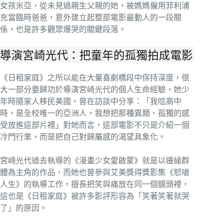
女孩米亞，從未見過親生父親的她，被媽媽僱用菲利浦
充當臨時爸爸，意外建立起整部電影最動人的一段關
係，也是許多觀眾爆哭的關鍵段落。
導演宮崎光代：把童年的孤獨拍成電影
《日租家庭》之所以能在大量喜劇橋段中保持深度，很
大一部分要歸功於導演宮崎光代的個人生命經驗，她少
年時隨家人移民美國，曾在訪談中分享：「我唸高中
時，是全校唯一的亞洲人，我想把那種異類、孤獨的感
受放進這部片裡」對她而言，這部電影不只是介紹一個
冷門行業，而是把自己對歸屬感的渴望具象化。
宮崎光代過去執導的《漫畫少女愛啟蒙》就是以邊緣群
體為主角的作品，而她也曾參與艾美獎得獎影集《怒嗆
人生》的執導工作，擅長把笑與痛放在同一個鏡頭裡，
這也是《日租家庭》被許多影評形容為「笑著笑著就哭
了」的原因。