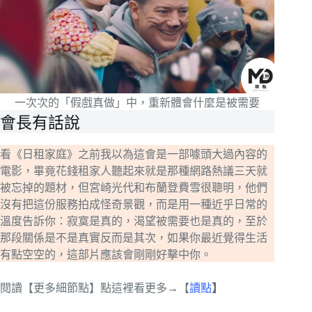
一次次的「假戲真做」中，重新體會什麼是被需要
會長有話說
看《日租家庭》之前我以為這會是一部噱頭大過內容的
電影，畢竟花錢租家人聽起來就是那種網路熱議三天就
被忘掉的題材，但宮崎光代和布蘭登費雪很聰明，他們
沒有把這份服務拍成怪奇景觀，而是用一種近乎日常的
溫度告訴你：寂寞是真的，渴望被需要也是真的，至於
那段關係是不是真實反而是其次，如果你最近覺得生活
有點空空的，這部片應該會剛剛好擊中你。
閱讀【更多細節點】點這裡看更多→【
讀點
】