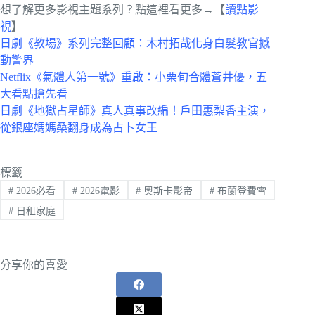
想了解更多影視主題系列？點這裡看更多→【
讀點影
視
】
日劇《教場》系列完整回顧：木村拓哉化身白髮教官撼
動警界
Netflix《氣體人第一號》重啟：小栗旬合體蒼井優，五
大看點搶先看
日劇《地獄占星師》真人真事改編！戶田惠梨香主演，
從銀座媽媽桑翻身成為占卜女王
標籤
#
2026必看
#
2026電影
#
奧斯卡影帝
#
布蘭登費雪
#
日租家庭
分享你的喜愛