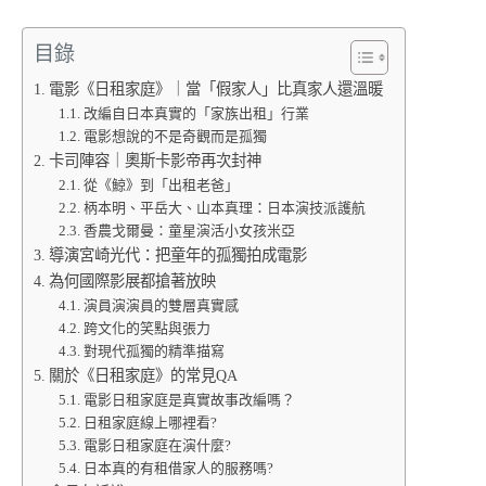
目錄
電影《日租家庭》｜當「假家人」比真家人還溫暖
改編自日本真實的「家族出租」行業
電影想說的不是奇觀而是孤獨
卡司陣容｜奧斯卡影帝再次封神
從《鯨》到「出租老爸」
柄本明、平岳大、山本真理：日本演技派護航
香農戈爾曼：童星演活小女孩米亞
導演宮崎光代：把童年的孤獨拍成電影
為何國際影展都搶著放映
演員演演員的雙層真實感
跨文化的笑點與張力
對現代孤獨的精準描寫
關於《日租家庭》的常見QA
電影日租家庭是真實故事改編嗎？
日租家庭線上哪裡看?
電影日租家庭在演什麼?
日本真的有租借家人的服務嗎?