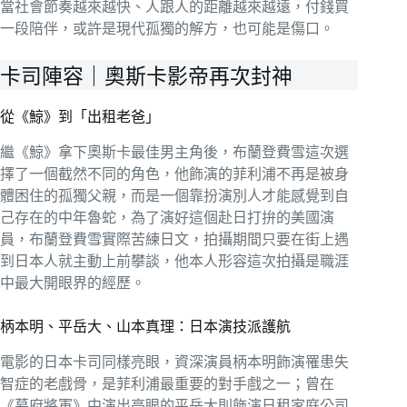
當社會節奏越來越快、人跟人的距離越來越遠，付錢買
一段陪伴，或許是現代孤獨的解方，也可能是傷口。
卡司陣容｜奧斯卡影帝再次封神
從《鯨》到「出租老爸」
繼《鯨》拿下奧斯卡最佳男主角後，布蘭登費雪這次選
擇了一個截然不同的角色，他飾演的菲利浦不再是被身
體困住的孤獨父親，而是一個靠扮演別人才能感覺到自
己存在的中年魯蛇，為了演好這個赴日打拚的美國演
員，布蘭登費雪實際苦練日文，拍攝期間只要在街上遇
到日本人就主動上前攀談，他本人形容這次拍攝是職涯
中最大開眼界的經歷。
柄本明、平岳大、山本真理：日本演技派護航
電影的日本卡司同樣亮眼，資深演員柄本明飾演罹患失
智症的老戲骨，是菲利浦最重要的對手戲之一；曾在
《幕府將軍》中演出亮眼的平岳大則飾演日租家庭公司