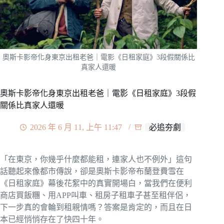
奧斯卡影帝化身東京出租老爸｜電影《日租家庭》3段假關係比
真家人還暖
奧斯卡影帝化身東京出租老爸｜電影《日租家庭》3段假
關係比真家人還暖
2026 年 6 月 11, 上午 11:47
必追夯劇
「在東京，你幾乎什麼都能租，連家人也不例外」這句
話聽起來像都市傳說，卻是奧斯卡影帝布蘭登費雪在
《日租家庭》幕後花絮中的真實開場白，當我們在便利
商店買飯糰、用APP叫車、租房子租車子甚至租伴侶，
下一步真的會輪到租親情嗎？答案是肯定的，而且在日
本已經悄悄存在了快四十年。