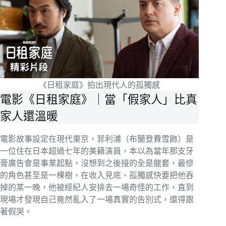
《日租家庭》拍出現代人的孤獨感
電影《日租家庭》｜當「假家人」比真
家人還溫暖
電影故事設定在現代東京，菲利浦（布蘭登費雪飾）是
一位住在日本超過七年的美籍演員，本以為當年那支牙
膏廣告會是事業起點，沒想到之後接的全是龍套，最慘
的角色甚至是一棵樹，在收入見底、孤獨感快要把他吞
掉的某一晚，他被經紀人安排去一場奇怪的工作，直到
現場才發現自己竟然亂入了一場真實的告別式，還得跟
著假哭。