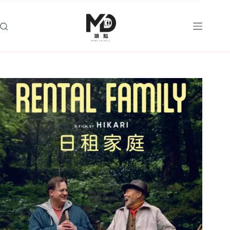
跳
至
主
要
內
容