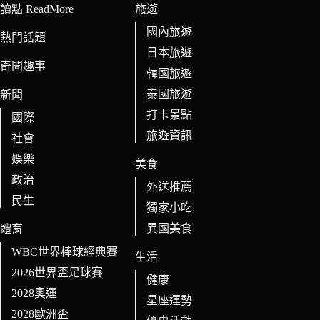
條
讀點 ReadMore
旅遊
件
國內旅遊
的
熱門話題
日本旅遊
結
奇聞趣事
果
韓國旅遊
泰國旅遊
新聞
打卡景點
國際
旅遊資訊
社會
娛樂
美食
政治
外送推薦
民生
獨家小吃
異國美食
體育
WBC世界棒球經典賽
生活
2026世界盃足球賽
健康
2028奧運
星座運勢
2028歐洲盃