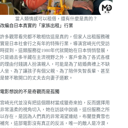
當人類情感可以租借，還有什麼是真的？
改編自日本真實的「家族出租」行業
許多觀眾看完都不敢相信這是真的，但家人出租服務確
實是日本社會行之有年的特殊行業，導演宮崎光代受訪
時提到，這類服務從1980年代就開始在日本悄悄發展，
只是過去多半藏在主流視野之外，客戶會為了各式各樣
的理由付錢請人扮演親人，可能是為了結婚典禮上不缺
人坐、為了讓孩子有個父親、為了陪伴失智長輩、甚至
是替不敢開口的丈夫去向妻子道歉。
電影想說的不是奇觀而是孤獨
宮崎光代並沒有把這個題材當成獵奇來拍，反而選擇用
非常溫柔的視角切入，她在訪談中說過，這份服務之所
以存在，是因為人們真的非常渴望連結，布蘭登費雪也
補充，這部電影沒有真正的反派，唯一的敵人是冷漠，