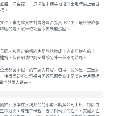
旅館「海喜館」，這塊位處精華地段的土地時價上看百
標。
文件、未能確實核對賣方是否為真正地主，最終被詐騙
人唏噓的是，這筆款項至今仍未能追回。
日圓，被鎖定的標的也從旅館換成了寺廟所擁有的土
逮捕，但在劇情中則安排成另外一種不同結局。
企業都會中招」的荒謬與真實，值得一提的是，正因劇
，使得當初不少電視台因顧忌開發商正是廣告大戶而拒
以問世與眾人眼前。
剛飾）原本在父親經營的小型不動產公司上班，卻因自
望中縱火，奪走了母親、妻子與幼子的性命。家破人亡