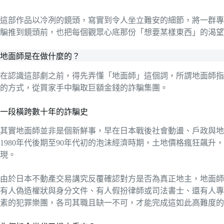
這部作品以冷冽的鏡頭，寫實到令人坐立難安的細節，將一群專
騙推到鏡頭前，也把每個觀眾心底那份「想要某樣東西」的渴望
地面師是在做什麼的？
在認識這部劇之前，得先弄懂「地面師」這個詞，所謂地面師指
的方式，從買家手中騙取巨額金錢的詐騙集團。
一段橫跨數十年的詐騙史
其實地面師並非是個新鮮事，早在日本戰後社會動盪、戶政與地
1980年代後期至90年代初的泡沫經濟時期，土地價格瘋狂飆
現。
由於日本不動產交易講究反覆確認對方是否為真正地主，地面師
有人偽造權狀與身分文件、有人假扮律師或司法書士、還有人專
素的犯罪樂團，各司其職且缺一不可，才能完成這如此高難度的