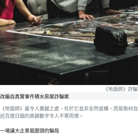
《地面師》詐騙
改編自真實事件積水房屋詐騙案
《地面師》最令人震撼之處，在於它並非全然虛構，而是取材自2
近百億日圓的高額數字令人不寒而慄。
一場讓大企業栽跟頭的騙局