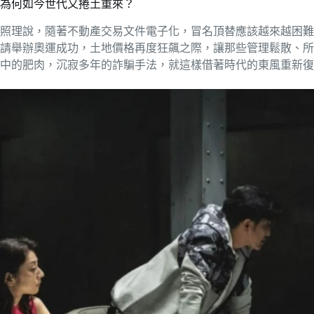
為何如今世代又捲土重來？
照理說，隨著不動產交易文件電子化，冒名頂替應該越來越困難，
請舉辦奧運成功，土地價格再度狂飆之際，讓那些管理鬆散、所
中的肥肉，沉寂多年的詐騙手法，就這樣借著時代的東風重新復