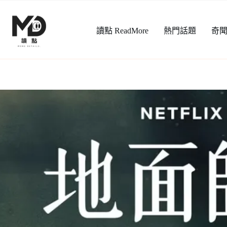
跳
至
讀點 ReadMore
熱門話題
奇
主
要
內
容