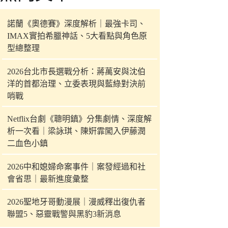
件
的
諾蘭《奧德賽》深度解析｜最強卡司、
結
IMAX實拍希臘神話、5大看點與角色原
果
型總整理
2026台北市長選戰分析：蔣萬安與沈伯
洋的首都治理、立委表現與藍綠對決前
哨戰
Netflix台劇《聰明鎮》分集劇情、深度解
析一次看｜梁詠琪、陳姸霏闖入伊藤潤
二血色小鎮
2026中和媳婦命案事件｜案發經過和社
會省思｜最新進度彙整
2026聖地牙哥動漫展｜漫威釋出復仇者
聯盟5、惡靈戰警與黑豹3新消息