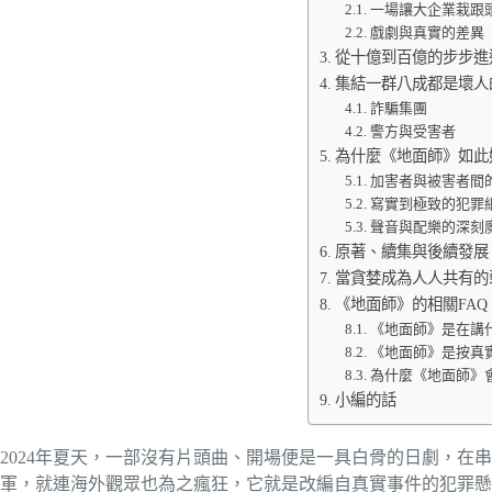
一場讓大企業栽跟
戲劇與真實的差異
從十億到百億的步步進
集結一群八成都是壞人
詐騙集團
警方與受害者
為什麼《地面師》如此
加害者與被害者間
寫實到極致的犯罪
聲音與配樂的深刻
原著、續集與後續發展
當貪婪成為人人共有的
《地面師》的相關FAQ
《地面師》是在講
《地面師》是按真
為什麼《地面師》
小編的話
2024年夏天，一部沒有片頭曲、開場便是一具白骨的日劇，在串流
軍，就連海外觀眾也為之瘋狂，它就是改編自真實事件的犯罪懸