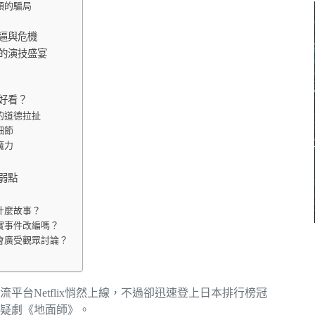
頭的騙局
逼與危機
的演技盛宴
好看？
的道德拉扯
細節
魔力
弱點
什麼故事？
實事件改編嗎？
會廣受觀眾討論？
平台Netflix悄然上線，不過卻迅速登上日本排行榜冠
疑劇《地面師》。