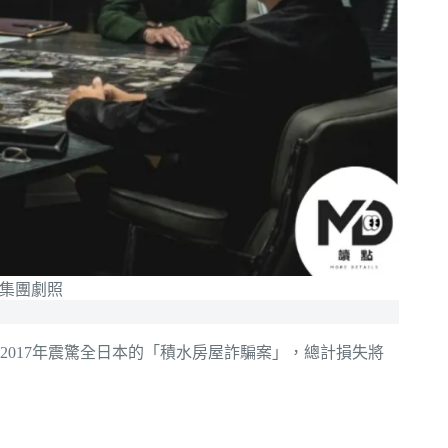
集團劇照
017年震驚全日本的「積水房屋詐騙案」，總計損失將