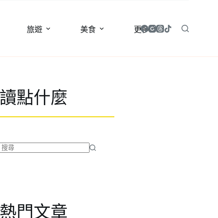
旅遊
美食
更多
讀點什麼
找
不
到
符
合
熱門文章
條