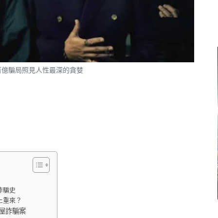
百億騙局照見人性最深的貪婪
詐騙史
土重來？
屋詐騙案