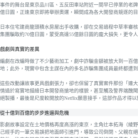
事件的舞台是東京品川區、五反田車站附近一間早已停業的老牌
億日圓，正逢東京即將舉辦奧運，瞬間成為各大開發商競逐的目
日本住宅建商龍頭積水房屋出手收購，卻在交易過程中草率審核
集團騙取約70億日圓，蒙受高達55億餘日圓的龐大損失，更令
戲劇與真實的差異
編劇在改編時做了不少藝術加工，劇中詐騙金額被放大到一百億
地；此外，現實中包含主謀在內的多名詐騙集團成員最終都遭到
這些改動讓故事更具戲劇張力，卻也保留了真實案件那份「連大
情過於寫實地描繪日本開發商搶地的樣貌，甚至觸及警界端醜聞
絕製播，最後是尺度較開放的Netflix願意接手，這部作品才得
從十億到百億的步步進逼與危機
影劇故事設定在土地價格再度高漲的東京，主角辻本拓海（綾野
己經手的一筆交易誤把地面師引進門，導致公司倒閉、父親在絕