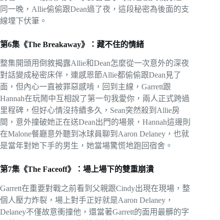
同一晚，Allie偷偷跟Dean過了夜，這段秘密為後面的支
線埋下伏筆。
第6集《The Breakaway》：藏不住的情緒
整集開頭用倒敘揭露Allie和Dean怎麼從一次意外的深夜
對話變成秘密床伴，連感恩節Allie都偷偷跟Dean見了
面，但內心一直被罪惡感啃，回到主線，Garrett跟
Hannah在玩鬧中互相說了第一句我愛你，兩人正式跨過
里程碑，但好心情沒持續多久，Sean突然殺到Allie房
間，意外撞破她正在送Dean出門的場景，Hannah這邊則
在Malone餐廳意外聽到冰球員聊到Aaron Delaney，也就
是當年對她下手的男生，她當場驚慌地跑回宿舍。
第7集《The Faceoff》：場上場下的雙重崩潰
Garrett在重要對戰之前看到父親跟Cindy出現在現場，整
個人壓力炸裂，場上對手正好就是Aaron Delaney，
Delaney不僅故意衝撞他，還當著Garrett的面用最髒的字