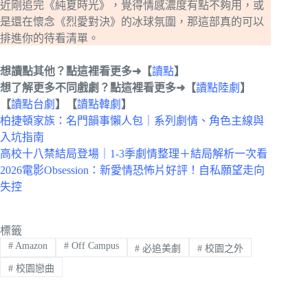
近剛追完《純夏時光》，覺得情感濃度有點不夠用，或
是還在懷念《烈愛對決》的冰球氛圍，那這部真的可以
排進你的待看清單。
想讀點其他？點這裡看更多➜【
讀點
】
想了解更多不同戲劇？點這裡看更多➜【
讀點陸劇
】
【
讀點台劇
】【
讀點韓劇
】
柏捷頓家族：名門韻事懶人包｜系列劇情、角色主線與
入坑指南
高校十八禁結局登場｜1-3季劇情整理＋結局解析一次看
2026電影Obsession：新愛情恐怖片好評！自私願望走向
失控
標籤
#
Amazon
#
Off Campus
#
必追美劇
#
校園之外
#
校園戀曲