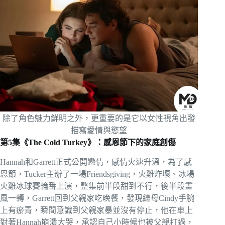
除了角色魅力鮮明之外，更重要的是它以女性視角出發
描寫愛情與慾望
第5集《The Cold Turkey》：感恩節下的家庭創傷
Hannah和Garrett正式公開戀情，感情火速升溫，為了感
恩節，Tucker主辦了一場Friendsgiving，火雞炸壞、冰場
火雞冰球賽輪番上演，整集前半段甜到不行，後半段畫
風一轉，Garrett回到父親家吃晚餐，發現繼母Cindy手腕
上有瘀青，瞬間意識到父親家暴並沒有停止，他在車上
對著Hannah崩潰大哭，承認自己小時候也被父親打過，