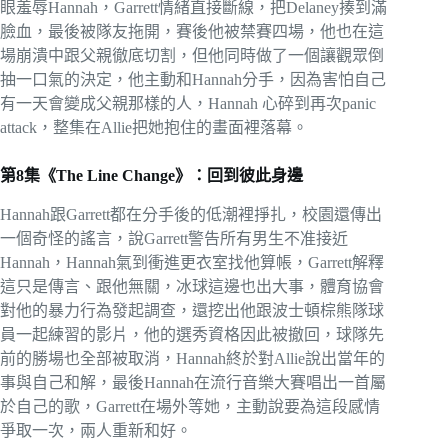
眼羞辱Hannah，Garrett情緒直接斷線，把Delaney揍到滿
臉血，最後被隊友拖開，賽後他被禁賽四場，他也在這
場崩潰中跟父親徹底切割，但他同時做了一個讓觀眾倒
抽一口氣的決定，他主動和Hannah分手，因為害怕自己
有一天會變成父親那樣的人，Hannah 心碎到再次panic
attack，整集在Allie把她抱住的畫面裡落幕。
第8集《The Line Change》：回到彼此身邊
Hannah跟Garrett都在分手後的低潮裡掙扎，校園還傳出
一個奇怪的謠言，說Garrett警告所有男生不准接近
Hannah，Hannah氣到衝進更衣室找他算帳，Garrett解釋
這只是傳言、跟他無關，冰球這邊也出大事，體育協會
對他的暴力行為發起調查，還挖出他跟波士頓棕熊隊球
員一起練習的影片，他的選秀資格因此被撤回，球隊先
前的勝場也全部被取消，Hannah終於對Allie說出當年的
事與自己和解，最後Hannah在流行音樂大賽唱出一首屬
於自己的歌，Garrett在場外等她，主動說要為這段感情
爭取一次，兩人重新和好。