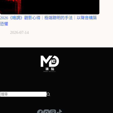
2026《暗調》觀影心得｜極端聰明的手法｜以聲音構築
恐懼
2026-07-14
找
不
到