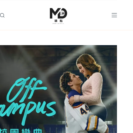
跳
至
主
要
內
容