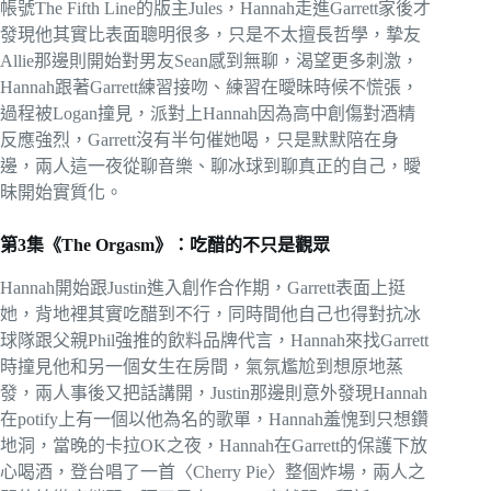
帳號The Fifth Line的版主Jules，Hannah走進Garrett家後才
發現他其實比表面聰明很多，只是不太擅長哲學，摯友
Allie那邊則開始對男友Sean感到無聊，渴望更多刺激，
Hannah跟著Garrett練習接吻、練習在曖昧時候不慌張，
過程被Logan撞見，派對上Hannah因為高中創傷對酒精
反應強烈，Garrett沒有半句催她喝，只是默默陪在身
邊，兩人這一夜從聊音樂、聊冰球到聊真正的自己，曖
昧開始實質化。
第3集《The Orgasm》：吃醋的不只是觀眾
Hannah開始跟Justin進入創作合作期，Garrett表面上挺
她，背地裡其實吃醋到不行，同時間他自己也得對抗冰
球隊跟父親Phil強推的飲料品牌代言，Hannah來找Garrett
時撞見他和另一個女生在房間，氣氛尷尬到想原地蒸
發，兩人事後又把話講開，Justin那邊則意外發現Hannah
在potify上有一個以他為名的歌單，Hannah羞愧到只想鑽
地洞，當晚的卡拉OK之夜，Hannah在Garrett的保護下放
心喝酒，登台唱了一首〈Cherry Pie〉整個炸場，兩人之