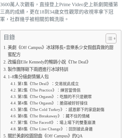
3600萬人次觀看，直接登上Prime Video史上新劇開播第
三高的成績，更在18到34歲女性觀眾的收視率拿下冠
軍，社群幾乎被相關剪輯洗版。
目錄
美劇《Off Campus》冰球隊長×音樂系少女假戲真做的甜
蜜配方
改編自Elle Kennedy的暢銷小說《The Deal》
製作團隊砸下兩週進行冰球特訓
1–8集分級劇情懶人包
第1集《The Deal》：交易就此成立
第2集《The Practice》：練習當情侶
第3集《The Orgasm》：吃醋的不只是觀眾
第4集《The Orgasm》：脆弱被好好接住
第5集《The Cold Turkey》：感恩節下的家庭創傷
第6集《The Breakaway》：藏不住的情緒
第7集《The Faceoff》：場上場下的雙重崩潰
第8集《The Line Change》：回到彼此身邊
關於美劇校園戀曲《Off Campus》的QA