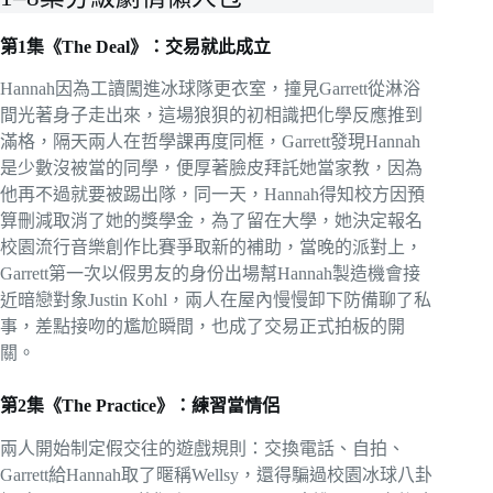
第1集《The Deal》：交易就此成立
Hannah因為工讀闖進冰球隊更衣室，撞見Garrett從淋浴
間光著身子走出來，這場狼狽的初相識把化學反應推到
滿格，隔天兩人在哲學課再度同框，Garrett發現Hannah
是少數沒被當的同學，便厚著臉皮拜託她當家教，因為
他再不過就要被踢出隊，同一天，Hannah得知校方因預
算刪減取消了她的獎學金，為了留在大學，她決定報名
校園流行音樂創作比賽爭取新的補助，當晚的派對上，
Garrett第一次以假男友的身份出場幫Hannah製造機會接
近暗戀對象Justin Kohl，兩人在屋內慢慢卸下防備聊了私
事，差點接吻的尷尬瞬間，也成了交易正式拍板的開
關。
第2集《The Practice》：練習當情侶
兩人開始制定假交往的遊戲規則：交換電話、自拍、
Garrett給Hannah取了暱稱Wellsy，還得騙過校園冰球八卦