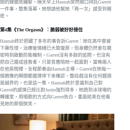
間的線徹底繃緊，隔天早上Hannah突然開口拜託Garrett
一件事，整集落幕，她想請他幫她「再一次」感受到親
密。
第4集《The Orgasm》：脆弱被好好接住
Hannah終於把藏了多年的事告訴Garrett：她在高中曾被
下藥性侵，治療後情緒已大致復原，但身體仍然會在親
密時刻啟動防衛機制，Garrett沒有多餘的追問，也沒有
把自己擺成拯救者，只是答應陪她一起面對，當晚兩人
在他房間裡，全程節奏由Hannah主導，Garrett在她每一
個猶豫的瞬間都選擇停下來確認，整段戲沒有任何鏡頭
是越界的，也是這一集，Hannah終於意識到自己對
Garrett的感情已經比對Justin強烈得多，她跑到冰球場的
轉播室，用唱歌的方式向Garrett告白，畫面結束在他看
見她的那個微笑。