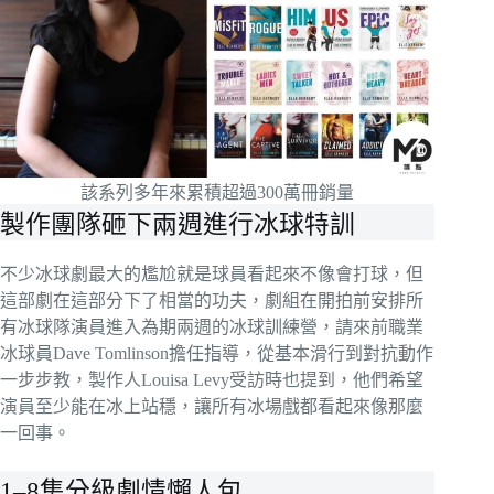
該系列多年來累積超過300萬冊銷量
製作團隊砸下兩週進行冰球特訓
不少冰球劇最大的尷尬就是球員看起來不像會打球，但
這部劇在這部分下了相當的功夫，劇組在開拍前安排所
有冰球隊演員進入為期兩週的冰球訓練營，請來前職業
冰球員Dave Tomlinson擔任指導，從基本滑行到對抗動作
一步步教，製作人Louisa Levy受訪時也提到，他們希望
演員至少能在冰上站穩，讓所有冰場戲都看起來像那麼
一回事。
1–8集分級劇情懶人包