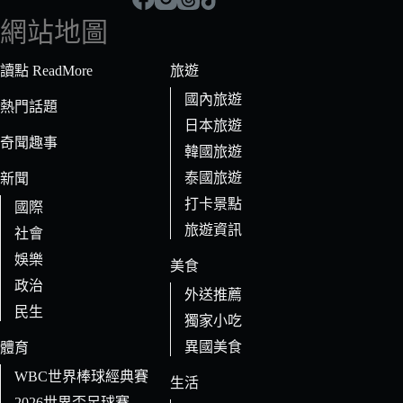
符
網站地圖
合
條
讀點 ReadMore
旅遊
件
國內旅遊
的
熱門話題
日本旅遊
結
奇聞趣事
果
韓國旅遊
泰國旅遊
新聞
打卡景點
國際
旅遊資訊
社會
娛樂
美食
政治
外送推薦
民生
獨家小吃
異國美食
體育
WBC世界棒球經典賽
生活
2026世界盃足球賽