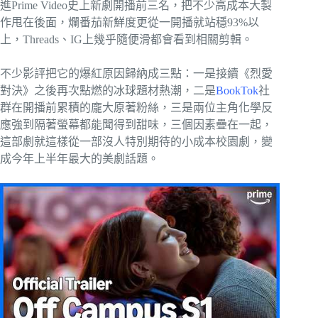
進Prime Video史上新劇開播前三名，把不少高成本大製
作甩在後面，爛番茄新鮮度更從一開播就站穩93%以
上，Threads、IG上幾乎隨便滑都會看到相關剪輯。
不少影評把它的爆紅原因歸納成三點：一是接續《烈愛
對決》之後再次點燃的冰球題材熱潮，二是
BookTok
社
群在開播前累積的龐大原著粉絲，三是兩位主角化學反
應強到隔著螢幕都能聞得到甜味，三個因素疊在一起，
這部劇就這樣從一部沒人特別期待的小成本校園劇，變
成今年上半年最大的美劇話題。