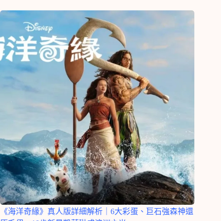
《海洋奇緣》真人版詳細解析｜6大彩蛋、巨石強森神還