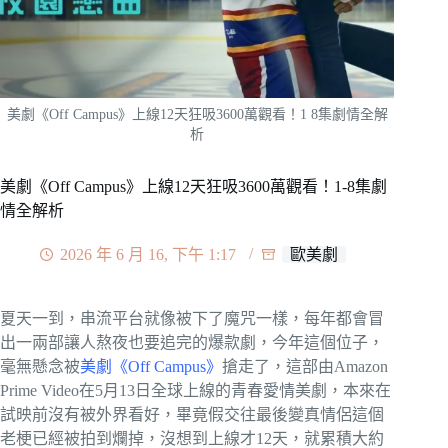
美劇《Off Campus》上線12天狂吸3600萬觀看！1 8集劇情全解
析
美劇《Off Campus》上線12天狂吸3600萬觀看！1-8集劇
情全解析
2026 年 6 月 16, 下午 1:17
歐美劇
夏天一到，串流平台就像被下了魔咒一樣，每年都會冒
出一兩部讓人熬夜也要追完的爆款劇，今年這個位子，
毫無懸念被
美劇《Off Campus》
搶走了，這部由Amazon
Prime Video在5月13日全球上線的青春愛情美劇，本來在
試映前沒有被外界看好，畢竟假交往最後變真情侶這個
老梗已經被拍到爛掉，沒想到上線才12天，就累積大約