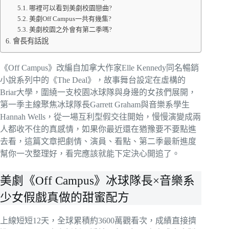
哪裡可以看到美劇校園戀曲?
美劇Off Campus一共有幾集?
美劇校園之外會有第二季嗎?
會長有話說
《Off Campus》改編自加拿大作家Elle Kennedy同名暢銷
小說系列中的《The Deal》，故事舞台設定在虛構的
Briar大學，圍繞一支校園冰球隊與身邊的女孩們展開，
第一季主線聚焦冰球隊長Garrett Graham與音樂系學生
Hannah Wells，從一場互利型假交往開始，慢慢演變成兩
人都收不住的真感情，如果你最近還在猶豫要不要點進
去看，這篇文章把劇情、演員、看點、第二季最新進度
幫你一次整理好，看完應該就能下定決心開追了。
美劇《Off Campus》冰球隊長×音樂系
少女假戲真做的甜蜜配方
上線短短12天，全球累積約3600萬觀看次，成績直接擠