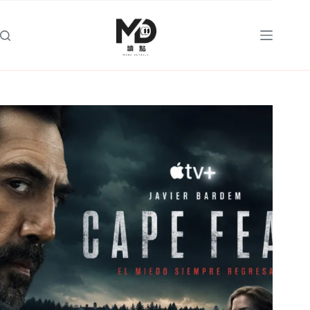
跳
至
主
要
內
容