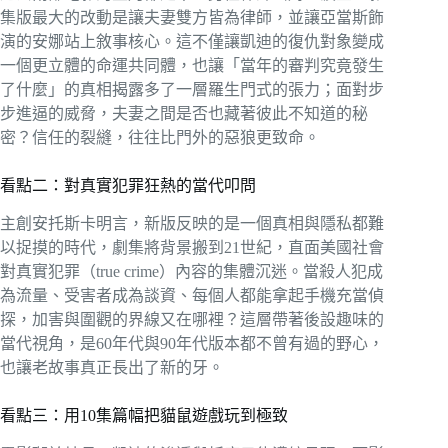
集版最大的改動是讓夫妻雙方皆為律師，並讓亞當斯飾
演的安娜站上敘事核心。這不僅讓凱迪的復仇對象變成
一個更立體的命運共同體，也讓「當年的審判究竟發生
了什麼」的真相揭露多了一層羅生門式的張力；面對步
步進逼的威脅，夫妻之間是否也藏著彼此不知道的秘
密？信任的裂縫，往往比門外的惡狼更致命。
看點二：對真實犯罪狂熱的當代叩問
主創安托斯卡明言，新版反映的是一個真相與隱私都難
以捉摸的時代，劇集將背景搬到21世紀，直面美國社會
對真實犯罪（true crime）內容的集體沉迷。當殺人犯成
為流量、受害者成為談資、每個人都能拿起手機充當偵
探，加害與圍觀的界線又在哪裡？這層帶著後設趣味的
當代視角，是60年代與90年代版本都不曾有過的野心，
也讓老故事真正長出了新的牙。
看點三：用10集篇幅把貓鼠遊戲玩到極致