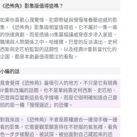
《恐怖角》影集版值得追嗎？
如果你喜歡心理驚悚、犯罪懸疑與慢慢堆疊壓迫感的影
集，《恐怖角》影集版相當值得追。它不屬於一集一案
的快速爽劇，而是透過10集篇幅讓威脅逐步滲入家庭、
職場與人際關係之中。哈維爾・巴登的反派演出、史柯
西斯與史匹柏監製的話題性，以及經典IP重新當代化的
企圖，都是本劇最值得關注的看點。
小編的話
我會覺得《恐怖角》最吸引人的地方，不只是它有經典
IP重新改編的話題，也不是單純靠史柯西斯、史匹柏、
巴登與亞當斯這些名字撐場，而是它很明確知道自己要
拍的是一種「慢慢逼近」的恐懼。
對我來說，《恐怖角》不會是那種適合一邊滑手機一邊
看的影集，它需要觀眾願意待在不舒服的氣氛裡，看角
色一步步被壓迫、被試探、被迫面對自己藏起來的恐