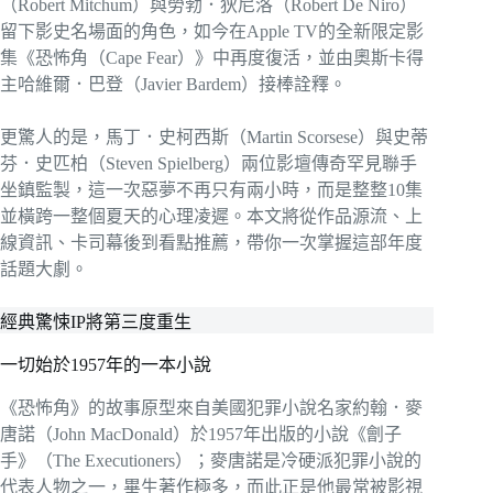
（Robert Mitchum）與勞勃．狄尼洛（Robert De Niro）
留下影史名場面的角色，如今在Apple TV的全新限定影
集《恐怖角（Cape Fear）》中再度復活，並由奧斯卡得
主哈維爾．巴登（Javier Bardem）接棒詮釋。
更驚人的是，馬丁．史柯西斯（Martin Scorsese）與史蒂
芬．史匹柏（Steven Spielberg）兩位影壇傳奇罕見聯手
坐鎮監製，這一次惡夢不再只有兩小時，而是整整10集
並橫跨一整個夏天的心理凌遲。本文將從作品源流、上
線資訊、卡司幕後到看點推薦，帶你一次掌握這部年度
話題大劇。
經典驚悚IP將第三度重生
一切始於1957年的一本小說
《恐怖角》的故事原型來自美國犯罪小說名家約翰．麥
唐諾（John MacDonald）於1957年出版的小說《劊子
手》（The Executioners）；麥唐諾是冷硬派犯罪小說的
代表人物之一，畢生著作極多，而此正是他最常被影視