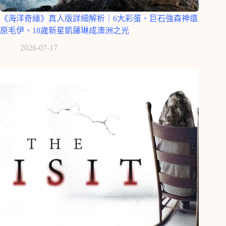
《海洋奇緣》真人版詳細解析｜6大彩蛋、巨石強森神還
原毛伊、18歲新星凱薩琳成澳洲之光
2026-07-17