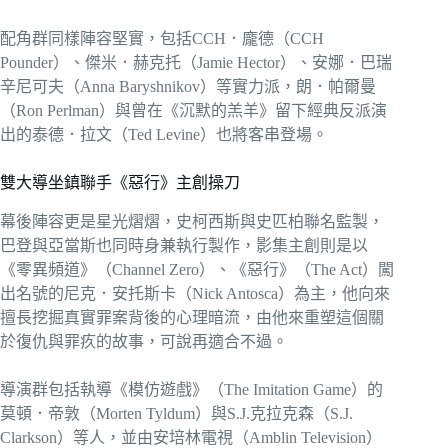
配角群同樣陣容堅實，包括CCH．龐德（CCH
Pounder）、傑米．赫克托（Jamie Hector）、安娜．巴瑞
辛尼可夫（Anna Baryshnikov）等實力派，朗．帕爾曼
（Ron Perlman）與曾在《沉默的羔羊》留下經典反派演
出的泰德．拉文（Ted Levine）也將客串登場。
雙大導坐鎮聯手《惡行》主創操刀
幕後陣容更是星光熠熠，史柯西斯與史匹柏聯名監製，
巴登與亞當斯也同時身兼執行製作，影集主創則是以
《零異頻道》（Channel Zero）、《惡行》（The Act）闖
出名號的尼克．安托斯卡（Nick Antosca）為主，他向來
擅長挖掘真實罪案背後的心理暗流，由他來重塑這個關
於復仇與罪疚的故事，可說再適合不過。
導演群包括執導《模仿遊戲》（The Imitation Game）的
莫頓．帝敦（Morten Tyldum）與S.J.克拉克森（S.J.
Clarkson）等人，並由安培林電視（Amblin Television）