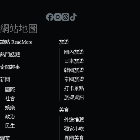
找
不
到
符
網站地圖
合
條
讀點 ReadMore
旅遊
件
國內旅遊
的
熱門話題
日本旅遊
結
奇聞趣事
果
韓國旅遊
泰國旅遊
新聞
打卡景點
國際
旅遊資訊
社會
娛樂
美食
政治
外送推薦
民生
獨家小吃
異國美食
體育