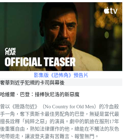
影集版《恐怖角》預告片
奢華到近乎犯規的卡司與幕後
哈維爾．巴登：接棒狄尼洛的新惡魔
曾以《險路勿近》（No Country for Old Men）的冷血殺
手一角，奪下奧斯卡最佳男配角的巴登，無疑是當代最
擅長詮釋「純粹之惡」的演員。劇中的凱迪在服刑17年
後重獲自由，熟知法律運作的他，總能在不觸法的灰色
地帶遊走，讓波登夫妻有苦難言、報警無門。