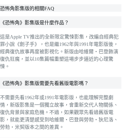
恐怖角影集版的相關FAQ
《恐怖角》影集版是什麼作品？
這是Apple TV推出的全新限定驚悚影集，改編自經典犯
罪小說《劊子手》，也是繼1962年與1991年電影版後，
經典復仇故事再度被影視化。新版由哈維爾・巴登飾演
復仇狂魔，並以10集篇幅重塑這場步步逼近的心理驚
悚。
《恐怖角》影集版需要先看舊版電影嗎？
不需要先看1962年或1991年電影版，也能理解完整劇
情，新版影集是一個獨立故事，會重新交代人物關係、
復仇背景與家庭危機。不過，如果觀眾先看過舊版電
影，就能更清楚感受到哈維爾・巴登與勞勃・狄尼洛、
勞勃・米契版本之間的差異。