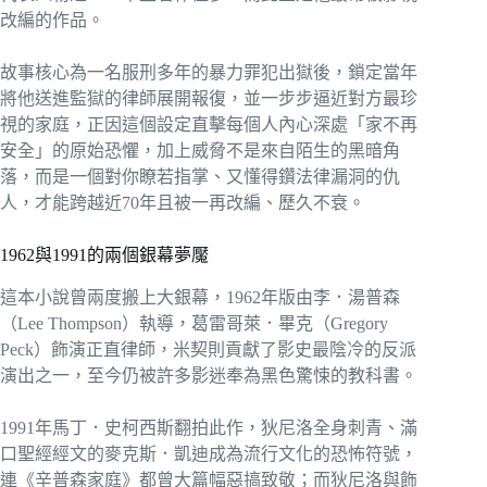
改編的作品。
故事核心為一名服刑多年的暴力罪犯出獄後，鎖定當年
將他送進監獄的律師展開報復，並一步步逼近對方最珍
視的家庭，正因這個設定直擊每個人內心深處「家不再
安全」的原始恐懼，加上威脅不是來自陌生的黑暗角
落，而是一個對你瞭若指掌、又懂得鑽法律漏洞的仇
人，才能跨越近70年且被一再改編、歷久不衰。
1962與1991的兩個銀幕夢魘
這本小說曾兩度搬上大銀幕，1962年版由李．湯普森
（Lee Thompson）執導，葛雷哥萊．畢克（Gregory
Peck）飾演正直律師，米契則貢獻了影史最陰冷的反派
演出之一，至今仍被許多影迷奉為黑色驚悚的教科書。
1991年馬丁．史柯西斯翻拍此作，狄尼洛全身刺青、滿
口聖經經文的麥克斯．凱迪成為流行文化的恐怖符號，
連《辛普森家庭》都曾大篇幅惡搞致敬；而狄尼洛與飾