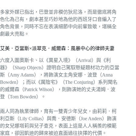
多家外媒已指出，巴登並非模仿狄尼洛，而是徹底將角
色化為己有，劇本甚至巧妙地為他的西班牙口音編入了
角色背景，同時不忘在表演細節中向前輩致敬，堪稱全
劇最大亮點。
艾美．亞當斯×派翠克．威爾森：風暴中心的律師夫妻
六度入圍奧斯卡、以《異星入境》（Arrival）與《利
器》（Sharp Objects）證明自己駕馭懸疑題材功力的亞當
斯（Amy Adams），將飾演女主角安娜．波登（Anna
Bowden）；而以《厲陰宅》（The Conjuring）系列聞名
的威爾森（Patrick Wilson），則飾演她的丈夫湯姆．波
登（Tom Bowden）。
兩人同為執業律師，育有一雙青少年兒女，由莉莉．柯
利亞斯（Lily Collias）與喬．安德斯（Joe Anders）飾演
的女兒娜塔莉與兒子查克，表面上這是人人稱羨的模範
家庭，卻因凱迪的歸來被迫直面過往抉擇的代價。