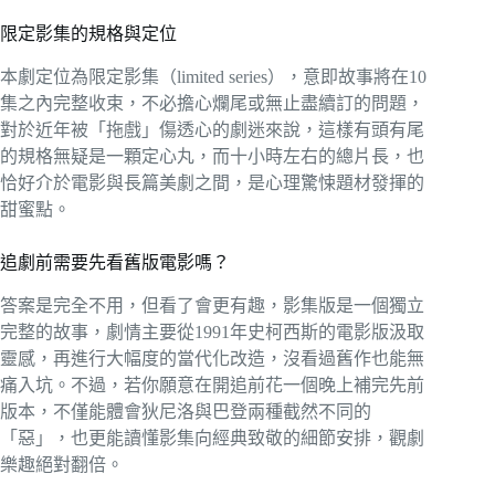
限定影集的規格與定位
本劇定位為限定影集（limited series），意即故事將在10
集之內完整收束，不必擔心爛尾或無止盡續訂的問題，
對於近年被「拖戲」傷透心的劇迷來說，這樣有頭有尾
的規格無疑是一顆定心丸，而十小時左右的總片長，也
恰好介於電影與長篇美劇之間，是心理驚悚題材發揮的
甜蜜點。
追劇前需要先看舊版電影嗎？
答案是完全不用，但看了會更有趣，影集版是一個獨立
完整的故事，劇情主要從1991年史柯西斯的電影版汲取
靈感，再進行大幅度的當代化改造，沒看過舊作也能無
痛入坑。不過，若你願意在開追前花一個晚上補完先前
版本，不僅能體會狄尼洛與巴登兩種截然不同的
「惡」，也更能讀懂影集向經典致敬的細節安排，觀劇
樂趣絕對翻倍。