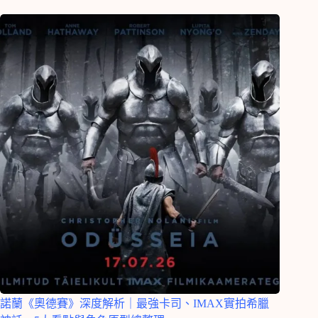
諾蘭《奧德賽》深度解析｜最強卡司、IMAX實拍希臘