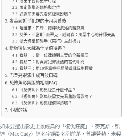
播出平台與更新時程
限定影集的規格與定位
追劇前需要先看舊版電影嗎？
奢華到近乎犯規的卡司與幕後
哈維爾．巴登：接棒狄尼洛的新惡魔
艾美．亞當斯×派翠克．威爾森：風暴中心的律師夫妻
雙大導坐鎮聯手《惡行》主創操刀
新版復仇大戲為什麼值得追？
看點一：從一位律師到夫妻的全新格局
看點二：對真實犯罪狂熱的當代叩問
看點三：用10集篇幅把貓鼠遊戲玩到極致
巴登亮眼演出成首波口碑
恐怖角影集版的相關FAQ
《恐怖角》影集版是什麼作品？
《恐怖角》影集版需要先看舊版電影嗎？
《恐怖角》影集版值得追嗎？
小編的話
如果要選出影史上最經典的「復仇狂魔」，麥克斯．凱
迪（Max Cady）這名字絕對名列前茅，曾讓勞勃．米契