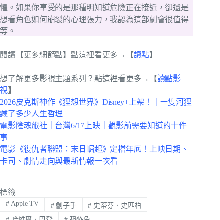
懼。如果你享受的是那種明知道危險正在接近，卻還是
想看角色如何崩裂的心理張力，我認為這部劇會很值得
等。
閱讀【更多細節點】點這裡看更多→【
讀點
】
想了解更多影視主題系列？點這裡看更多→【
讀點影
視
】
2026皮克斯神作《狸想世界》Disney+上架！｜一隻河狸
藏了多少人生哲理
電影陰魂旅社｜台灣6/17上映｜觀影前需要知道的十件
事
電影《復仇者聯盟：末日崛起》定檔年底！上映日期、
卡司、劇情走向與最新情報一次看
標籤
#
Apple TV
#
劊子手
#
史蒂芬．史匹柏
#
哈維爾．巴登
#
恐怖角