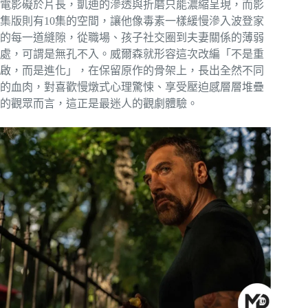
電影礙於片長，凱迪的滲透與折磨只能濃縮呈現，而影
集版則有10集的空間，讓他像毒素一樣緩慢滲入波登家
的每一道縫隙，從職場、孩子社交圈到夫妻關係的薄弱
處，可謂是無孔不入。威爾森就形容這次改編「不是重
啟，而是進化」，在保留原作的骨架上，長出全然不同
的血肉，對喜歡慢燉式心理驚悚、享受壓迫感層層堆疊
的觀眾而言，這正是最迷人的觀劇體驗。