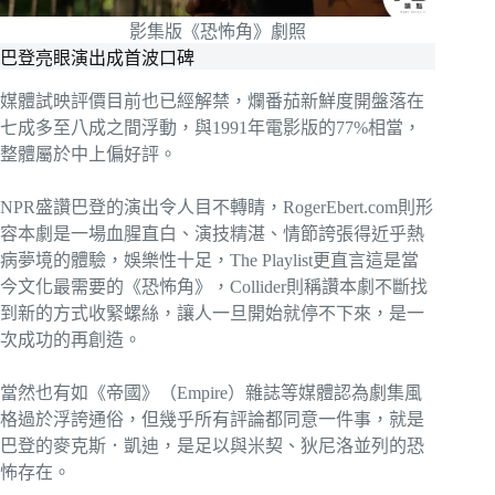
影集版《恐怖角》劇照
巴登亮眼演出成首波口碑
媒體試映評價目前也已經解禁，爛番茄新鮮度開盤落在
七成多至八成之間浮動，與1991年電影版的77%相當，
整體屬於中上偏好評。
NPR盛讚巴登的演出令人目不轉睛，RogerEbert.com則形
容本劇是一場血腥直白、演技精湛、情節誇張得近乎熱
病夢境的體驗，娛樂性十足，The Playlist更直言這是當
今文化最需要的《恐怖角》，Collider則稱讚本劇不斷找
到新的方式收緊螺絲，讓人一旦開始就停不下來，是一
次成功的再創造。
當然也有如《帝國》（Empire）雜誌等媒體認為劇集風
格過於浮誇通俗，但幾乎所有評論都同意一件事，就是
巴登的麥克斯．凱迪，是足以與米契、狄尼洛並列的恐
怖存在。