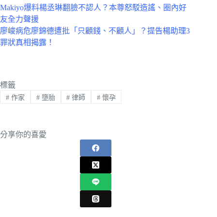
Makiyo爆料楊丞琳翻臉不認人？本尊怒駁造謠、圈內好
友全力聲援
廖峻病危廖錦德遭批「只顧錢、不顧人」？提告楊助理3
罪狀真相揭露！
標籤
#
作家
#
墮胎
#
律師
#
懷孕
分享你的喜愛