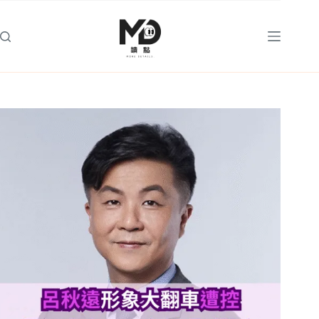
跳
至
主
要
內
容