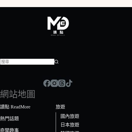
找
不
到
符
網站地圖
合
條
讀點 ReadMore
旅遊
件
國內旅遊
的
熱門話題
日本旅遊
結
奇聞趣事