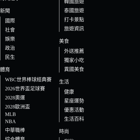
果
韓國旅遊
泰國旅遊
新聞
打卡景點
國際
旅遊資訊
社會
娛樂
美食
政治
外送推薦
民生
獨家小吃
異國美食
體育
WBC世界棒球經典賽
生活
2026世界盃足球賽
健康
2028奧運
星座運勢
2028歐洲盃
優惠活動
MLB
生活百科
NBA
中華職棒
時尚
綜合體育