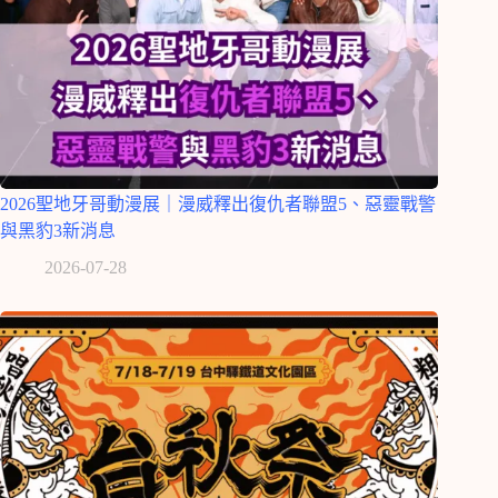
2026聖地牙哥動漫展｜漫威釋出復仇者聯盟5、惡靈戰警
與黑豹3新消息
2026-07-28