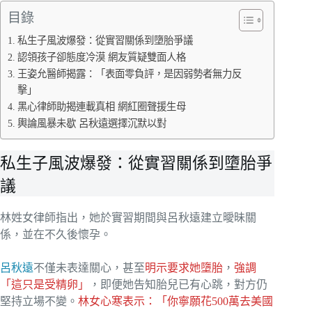
目錄
私生子風波爆發：從實習關係到墮胎爭議
認領孩子卻態度冷漠 網友質疑雙面人格
王姿允醫師揭露：「表面零負評，是因弱勢者無力反
擊」
黑心律師助揭連載真相 網紅圈聲援生母
輿論風暴未歇 呂秋遠選擇沉默以對
私生子風波爆發：從實習關係到墮胎爭
議
林姓女律師指出，她於實習期間與呂秋遠建立曖昧關
係，並在不久後懷孕。
呂秋遠
不僅未表達關心，甚至
明示要求她墮胎
，
強調
「這只是受精卵」
，即便她告知胎兒已有心跳，對方仍
堅持立場不變。
林女心寒表示：「你寧願花500萬去美國