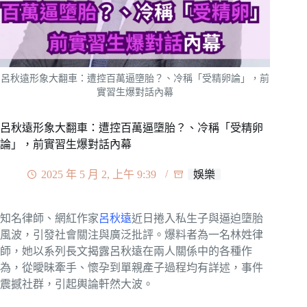
呂秋遠形象大翻車：遭控百萬逼墮胎？、冷稱「受精卵論」，前
實習生爆對話內幕
呂秋遠形象大翻車：遭控百萬逼墮胎？、冷稱「受精卵
論」，前實習生爆對話內幕
2025 年 5 月 2, 上午 9:39
娛樂
知名律師、網紅作家
呂秋遠
近日捲入私生子與逼迫墮胎
風波，引發社會關注與廣泛批評。爆料者為一名林姓律
師，她以系列長文揭露呂秋遠在兩人關係中的各種作
為，從曖昧牽手、懷孕到單親產子過程均有詳述，事件
震撼社群，引起輿論軒然大波。