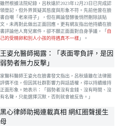
雖然根據法院紀錄，呂秋遠於2023年12月23日已完成認
領登記，但外界質疑其態度與形象不符。先前他曾在臉
書自嘲「老來得子」，但在輿論發酵後悄然刪除該貼
文，未再對此做出正面回應。更有網友指出他持續在臉
書評論他人育兒案件，卻不願正面面對自身爭議，「
自
己的受精卵和別人小孩的待遇真不一樣
」。
王姿允醫師揭露：「表面零負評，是因
弱勢者無力反擊」
家醫科醫師王姿允在臉書發文指出，呂秋遠雖在法律圈
評價不佳，但因其社群影響力與話語權，得以持續維持
正面形象。她表示：「弱勢者沒有金錢、沒有時間、沒
有名聲，只能選擇沉默，否則就會被反告。」
黑心律師助揭連載真相 網紅圈聲援生
母