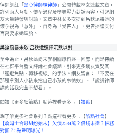
律師網紅「
黑心律師楊律師
」公開轉載林女連載文章，
詳列兩人互動、懷孕過程及墮胎壓力對話內容，引起網
友大量轉發與討論。文章中林女多次提到呂秋遠將她的
懷孕視為「意外」、自身為「受害人」，更曾提議支付
百萬要求她墮胎。
輿論風暴未歇 呂秋遠選擇沉默以對
至今為止，呂秋遠尚未就相關爆料逐一回應，而是持續
在社群平台發文評論社會議題，引來更多網友質疑其
「迴避焦點、轉移視線」的手法。網友留言：「不要在
那邊拿別人小孩來擋自己小孩的事情欸」、「說謊律師
講的話我完全不想看」。
閱讀【更多細節點】點這裡看更多→【
讀點
】
想了解更多社會系列？點這裡看更多→【
讀點社會
】
【詹姆士合夥糾紛始末】欠債2584萬？借錢未還？帳務
對撕？5點聲明曝光！