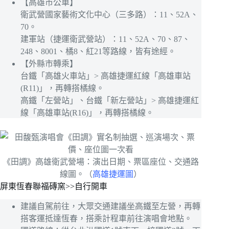
【高雄市公車】
衛武營國家藝術文化中心（三多路）：11、52A、
70。
建軍站（捷運衛武營站）：11、52A、70、87、
248、8001、橘8、紅21等路線，皆有途經。
【外縣市轉乘】
台鐵「高雄火車站」> 高雄捷運紅線「高雄車站
(R11)」，再轉搭橘線。
高鐵「左營站」、台鐵「新左營站」> 高雄捷運紅
線「高雄車站(R16)」，再轉搭橘線。
《田調》高雄衛武營場：演出日期、票區座位、交通路
線圖。（
高雄捷運圖
）
屏東恆春聯福磚窯>>自行開車
建議自駕前往，大眾交通建議坐高鐵至左營，再轉
搭客運抵達恆春，搭乘計程車前往演唱會地點。