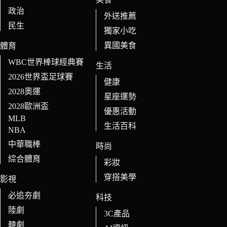
政治
外送推薦
民生
獨家小吃
異國美食
體育
WBC世界棒球經典賽
生活
2026世界盃足球賽
健康
2028奧運
星座運勢
2028歐洲盃
優惠活動
MLB
生活百科
NBA
中華職棒
時尚
綜合體育
彩妝
穿搭美學
影視
必追夯劇
科技
陸劇
3C產品
韓劇