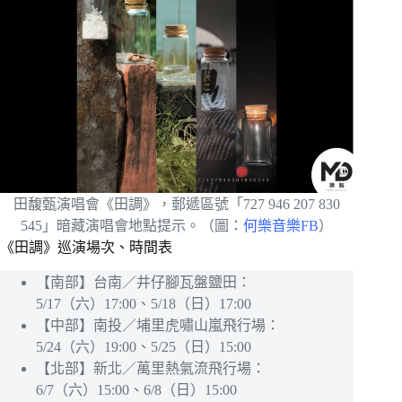
田馥甄演唱會《田調》，郵遞區號「727 946 207 830
545」暗藏演唱會地點提示。（圖：
何樂音樂FB
）
《田調》巡演場次、時間表
【南部】台南／井仔腳瓦盤鹽田：
5/17（六）17:00、5/18（日）17:00
【中部】南投／埔里虎嘯山嵐飛行場：
5/24（六）19:00、5/25（日）15:00
【北部】新北／萬里熱氣流飛行場：
6/7（六）15:00、6/8（日）15:00