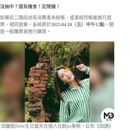
沒抽中？還有機會！定鬧鐘！
如果前二階段尚有消費者未結帳，或者結完帳後進行退
票，視同放棄。系統將於
2025.04.18（五）中午12點
，開
放一般購票者進行購買。
田馥甄Hebe生日當天在個人社群po美照，公布《田調》