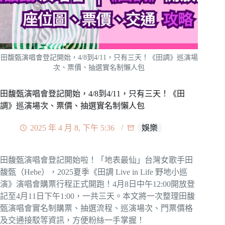
田馥甄演唱會登記開始，4/8到4/11，只有三天！《田調》巡演場
次、票價、抽選實名制懶人包
田馥甄演唱會登記開始，4/8到4/11，只有三天！《田
調》巡演場次、票價、抽選實名制懶人包
2025 年 4 月 8, 下午 5:36
娛樂
田馥甄演唱會登記開始啦！「地表最仙」台灣女歌手田
馥甄（Hebe），2025夏季《田調 Live in Life 野地小巡
演》演唱會購票行程正式開跑！4月8日中午12:00開放登
記至4月11日下午1:00，一共三天。本文將一次整理田馥
甄演唱會實名制購票、抽選流程、巡演場次、門票價格
及交通接駁等資訊，方便粉絲一手掌握！