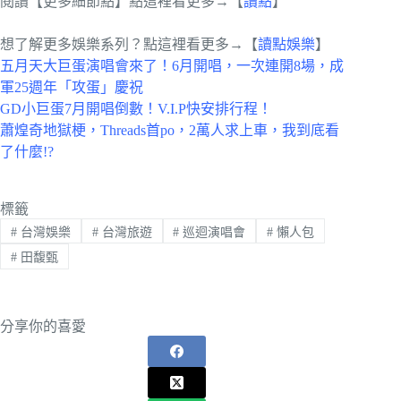
閱讀【更多細節點】點這裡看更多→【
讀點
】
想了解更多娛樂系列？點這裡看更多→【
讀點娛樂
】
五月天大巨蛋演唱會來了！6月開唱，一次連開8場，成
軍25週年「攻蛋」慶祝
GD小巨蛋7月開唱倒數！V.I.P快安排行程！
蕭煌奇地獄梗，Threads首po，2萬人求上車，我到底看
了什麼!?
標籤
#
台灣娛樂
#
台灣旅遊
#
巡迴演唱會
#
懶人包
#
田馥甄
分享你的喜愛