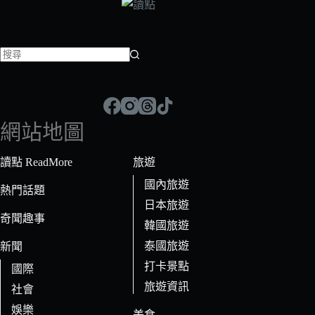
找
不
到
符
網站地圖
合
條
讀點 ReadMore
旅遊
件
國內旅遊
的
熱門話題
日本旅遊
結
奇聞趣事
果
韓國旅遊
泰國旅遊
新聞
打卡景點
國際
旅遊資訊
社會
娛樂
美食