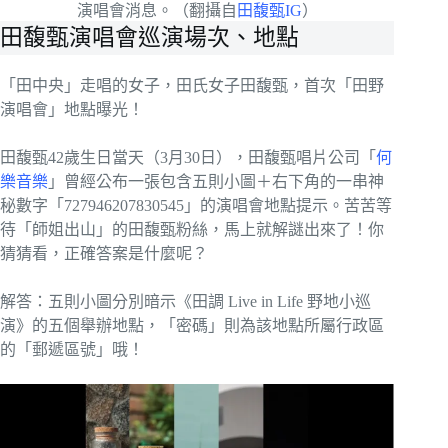
演唱會消息。（翻攝自
田馥甄IG
）
田馥甄演唱會巡演場次、地點
「田中央」走唱的女子，田氏女子田馥甄，首次「田野
演唱會」地點曝光！
田馥甄42歲生日當天（3月30日），田馥甄唱片公司「
何
樂音樂
」曾經公布一張包含五則小圖＋右下角的一串神
秘數字「727946207830545」的演唱會地點提示。苦苦等
待「師姐出山」的田馥甄粉絲，馬上就解謎出來了！你
猜猜看，正確答案是什麼呢？
解答：五則小圖分別暗示《田調 Live in Life 野地小巡
演》的五個舉辦地點，「密碼」則為該地點所屬行政區
的「郵遞區號」哦！