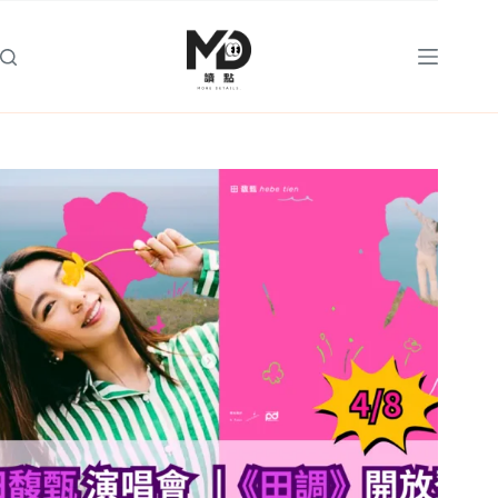
跳
至
主
要
內
容