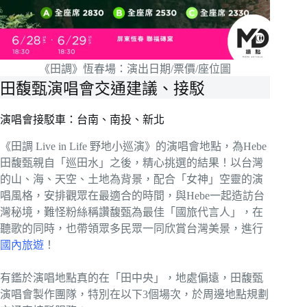
《田調》恆春場：演出日期/票價/座位圖
田馥甄演唱會交通建議、接駁
演唱會接駁車：台南、南投、新北
《田調 Live in Life 野地小巡演》的演唱會地點，為Hebe
田馥甄親自「巡田水」之後，精心挑選的結果！以台灣
的山、海、天空、土地為背景，配合「女神」空靈的演
唱風格，安排觀眾在最適合的時間，與Hebe一起造訪台
灣秘境，難怪粉絲稱讚馥甄為最佳「國旅代言人」，在
聽歌的同時，也帶領眾多民眾一同欣賞台灣美景，進行
國內旅遊
！
有鑑於演唱地點真的在「田中央」，地處偏遠，田馥甄
演唱會製作團隊，特別在以下3個場次，於周邊地點規劃