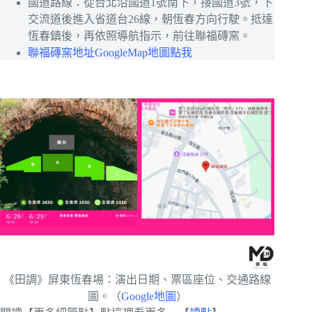
國道路線：從台北沿國道1號南下，接國道3號，下
交流道後進入省道台26線，朝恆春方向行駛。抵達
恆春鎮後，再依照導航指示，前往聯福磚窯。
聯福磚窯地址GoogleMap地圖點我
《田調》屏東恆春場：演出日期、票區座位、交通路線
圖。（
Google地圖
）