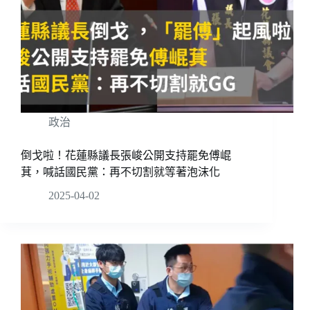
政治
倒戈啦！花蓮縣議長張峻公開支持罷免傅崐
萁，喊話國民黨：再不切割就等著泡沫化
2025-04-02