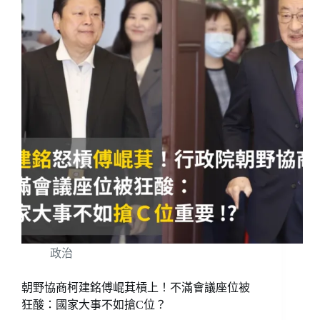
政治
朝野協商柯建銘傅崐萁槓上！不滿會議座位被
狂酸：國家大事不如搶C位？