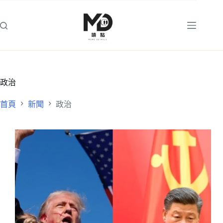
跳
至
主
要
內
容
政治
首頁
新聞
政治