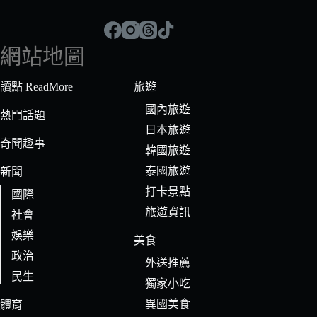
不
到
符
網站地圖
合
條
讀點 ReadMore
旅遊
件
國內旅遊
的
熱門話題
日本旅遊
結
奇聞趣事
果
韓國旅遊
泰國旅遊
新聞
打卡景點
國際
旅遊資訊
社會
娛樂
美食
政治
外送推薦
民生
獨家小吃
異國美食
體育