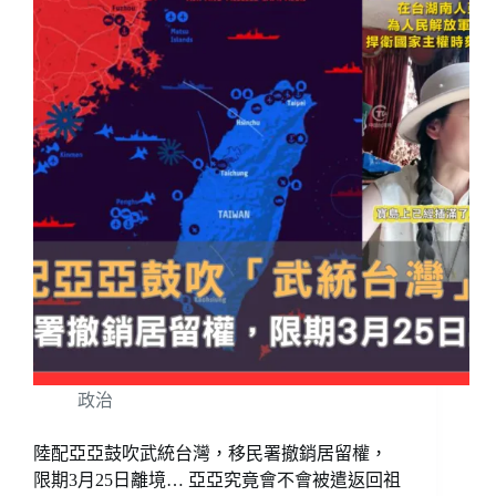
政治
陸配亞亞鼓吹武統台灣，移民署撤銷居留權，
限期3月25日離境… 亞亞究竟會不會被遣返回祖