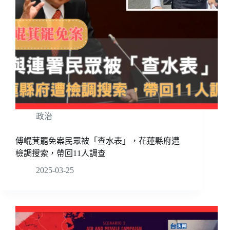
政治
傅崐萁罷免案民眾被「查水表」，花蓮縣府遭
檢調搜索，帶回11人調查
2025-03-25