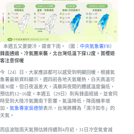
本週五又要變冷，還會下雨。（圖：
中央氣象署FB
）
鋒面通過、冷氣團來襲，北台灣低溫下探12度，賞櫻遊
客注意保暖
今（24）日，大家應該都可以感受到明顯回暖，根據氣
象署最新資料顯示，週四前各地天氣暖熱，白天高溫可
達30度，但日夜溫差大，清晨與夜間的體感溫度偏低，
預估約12~16度。本週五（29日）則有鋒面經過，並會同
時受到大陸冷氣團南下影響，氣溫降低，降雨機率增
加，
氣象專家吳德榮
表示，台灣將轉為「濕冷如冬」的
天氣。
而這波陰雨天氣預估將持續到4月初，31日冷空氣會減