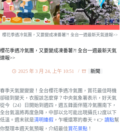
櫻花季遇冷氣團，又要變成凍番薯?! 全台一週最新天氣速報>>
櫻花季遇冷氣團，又要變成凍番薯?! 全台一週最新天氣
速報>>
2025 年 3 月 24, 上午 10:51
新聞
春季天氣變變變！全台櫻花季遇冷氣團，賞花最佳時機
卻碰到變天，衣服該怎麼穿？中央氣象署表示，好天氣
從今（24）日開始到週四，週五鋒面伴隨冷氣團南下，
全台氣溫將再度急降，中部以北可能出現攝氏12度以下
低溫。週末就是
清明連假
，乍暖還寒的春天。👉
讀點
幫
你整理本週天氣預報，介紹最佳
賞花景點
！