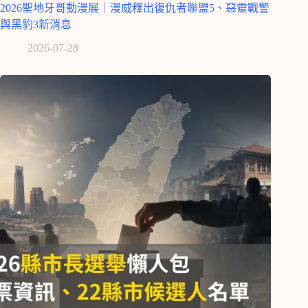
2026聖地牙哥動漫展｜漫威釋出復仇者聯盟5、惡靈戰警
與黑豹3新消息
2026-07-28