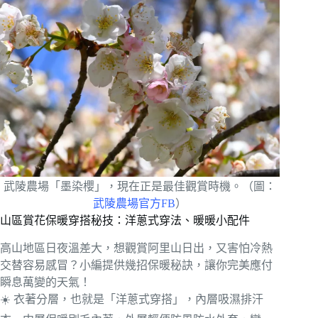
武陵農場「墨染櫻」，現在正是最佳觀賞時機。（圖：
武陵農場官方FB
）
山區賞花保暖穿搭秘技：洋蔥式穿法、暖暖小配件
高山地區日夜溫差大，想觀賞阿里山日出，又害怕冷熱
交替容易感冒？小編提供幾招保暖秘訣，讓你完美應付
瞬息萬變的天氣！
☀️ 衣著分層，也就是「洋蔥式穿搭」，內層吸濕排汗