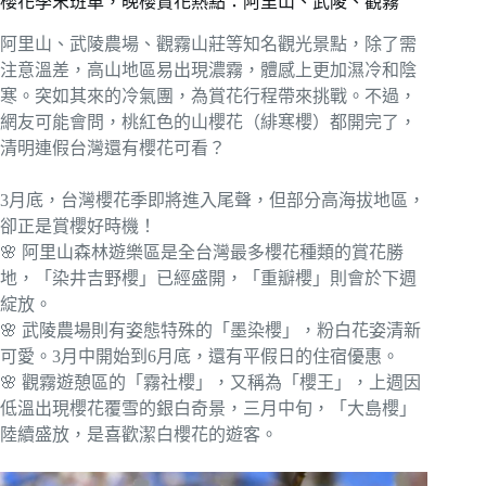
櫻花季末班車，晚櫻賞花熱點：阿里山、武陵、觀霧
阿里山、武陵農場、觀霧山莊等知名觀光景點，除了需
注意溫差，高山地區易出現濃霧，體感上更加濕冷和陰
寒。突如其來的冷氣團，為賞花行程帶來挑戰。不過，
網友可能會問，桃紅色的山櫻花（緋寒櫻）都開完了，
清明連假台灣還有櫻花可看？
3月底，台灣櫻花季即將進入尾聲，但部分高海拔地區，
卻正是賞櫻好時機！
🌸 阿里山森林遊樂區是全台灣最多櫻花種類的賞花勝
地，「染井吉野櫻」已經盛開，「重瓣櫻」則會於下週
綻放。
🌸 武陵農場則有姿態特殊的「墨染櫻」，粉白花姿清新
可愛。3月中開始到6月底，還有平假日的住宿優惠。
🌸 觀霧遊憩區的「霧社櫻」，又稱為「櫻王」，上週因
低溫出現櫻花覆雪的銀白奇景，三月中旬，「大島櫻」
陸續盛放，是喜歡潔白櫻花的遊客。