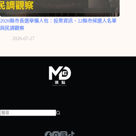
2026縣市長選舉懶人包：投票資訊、22縣市候選人名單
與民調觀察
2026-07-27
找
不
到