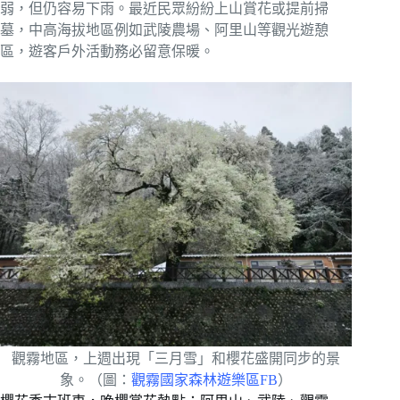
弱，但仍容易下雨。最近民眾紛紛上山賞花或提前掃
墓，中高海拔地區例如武陵農場、阿里山等觀光遊憩
區，遊客戶外活動務必留意保暖。
觀霧地區，上週出現「三月雪」和櫻花盛開同步的景
象。（圖：
觀霧國家森林遊樂區FB
）