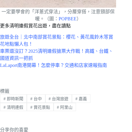
一定要學會的「洋蔥式穿法」，分層穿搭，注意頸部保
暖。（圖：
POPBEE
）
更多清明連假賞花出遊，盡在讀點
旅遊全台｜北中南部賞花景點：櫻花、黃花風鈴木等賞
花地點懶人包！
車票還沒訂？2025清明連假搶票大作戰！高鐵、台鐵、
國道資訊一把抓
LaLaport南港開幕！怎麼停車？交通和店家速報指南
標籤
#
即時新聞
#
台中
#
台灣旅遊
#
嘉義
#
清明連假
#
賞花景點
#
阿里山
分享你的喜愛