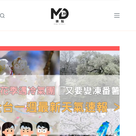
跳
至
主
要
內
容