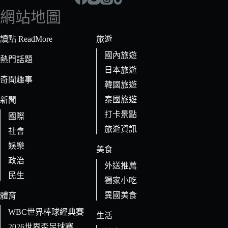
符
網站地圖
合
條
讀點 ReadMore
旅遊
件
國內旅遊
的
熱門話題
日本旅遊
結
奇聞趣事
果
韓國旅遊
泰國旅遊
新聞
打卡景點
國際
旅遊資訊
社會
娛樂
美食
政治
外送推薦
民生
獨家小吃
異國美食
體育
WBC世界棒球經典賽
生活
2026世界盃足球賽