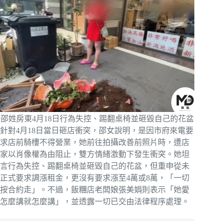
邵姓房東4月18日行為失控、踢翻桌椅並砸毀自己的花盆
針對4月18日當日砸店衝突，邵女說明，是因市府來電要
求店前騎樓不得營業，她前往拍攝改善前照片時，遭店
家以肖像權為由阻止，雙方情緒激動下發生衝突。她坦
言行為失控、踢翻桌椅並砸毀自己的花盆，但重申從未
正式要求調漲租金，更沒有要求漲至4萬或8萬，「一切
按合約走」。不過，飯糰店老闆娘張美娟則表示「她愛
怎麼講就怎麼講」，並透露一切已交由法律程序處理。