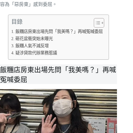
容為「惡房東」感到委屈。
目錄
飯糰店房東出場先問「我美嗎？」再喊冤喊委屈
砸花盆衝突始末曝光
飯糰人氣不減反增
疑涉貸款代辦業務惹議
飯糰店房東出場先問「我美嗎？」再喊
冤喊委屈