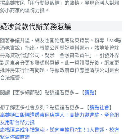
擋高雄市民「用行動挺飯糰」的熱情，展現台灣人對弱
勢小商家的溫情力挺。
疑涉貸款代辦業務惹議
隨著爭議升溫，網友也開始起底房東背景。粉專「M8喝
酒老實說」指出，根據公司登記資料顯示，該地址曾註
冊為貸款代辦公司，疑涉「金融貸款黃牛」，引發外界
對房東身分更多聯想與質疑。此一資訊曝光後，網友更
批評房東行徑有問題，呼籲政府單位應釐清該公司是否
合法經營。
閱讀【更多細節點】點這裡看更多→【
讀點
】
想了解更多社會系列？點這裡看更多→【
讀點社會
】
高雄樋口飯糰遭房東砸店趕人！高捷力邀進駐、全台網
友用新台幣力挺
康橋環島成年禮驚魂，逆向車撞飛7生！1人昏迷、校方
緊急停騎應變