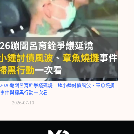
2026蹦闆呂育銓爭議延燒｜鍾小鍾討債風波、章魚燒攤
事件與掃黑行動一次看
2026-07-10