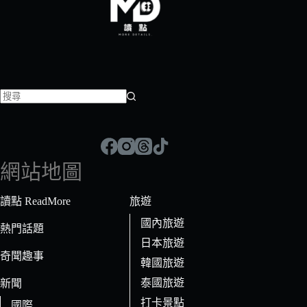
找
不
到
符
網站地圖
合
條
讀點 ReadMore
旅遊
件
國內旅遊
的
熱門話題
日本旅遊
結
奇聞趣事
果
韓國旅遊
泰國旅遊
新聞
打卡景點
國際