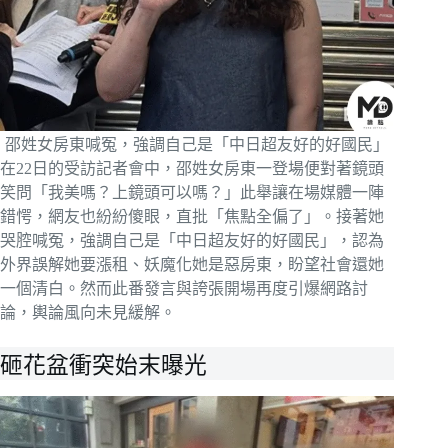
邵姓女房東喊冤，強調自己是「中日超友好的好國民」
在22日的受訪記者會中，邵姓女房東一登場便對著鏡頭
笑問「我美嗎？上鏡頭可以嗎？」此舉讓在場媒體一陣
錯愕，網友也紛紛傻眼，直批「焦點全偏了」。接著她
哭腔喊冤，強調自己是「中日超友好的好國民」，認為
外界誤解她要漲租、妖魔化她是惡房東，盼望社會還她
一個清白。然而此番發言與誇張開場再度引爆網路討
論，輿論風向未見緩解。
砸花盆衝突始末曝光