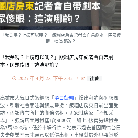
「我美嗎？上鏡可以嗎？」飯糰店房東記者會自帶劇本，民眾傻
眼：這演哪齣？
「我美嗎？上鏡可以嗎？」飯糰店房東記者會自帶劇
本，民眾傻眼：這演哪齣？
2025 年 4 月 23, 下午 3:32
社會
高雄市人氣日式飯糰店「
樋口飯糰
」爆出租約與砸店風
波，引發社會關注與網友聲援。飯糰店房東日前出面受
訪，否認傳言所指的翻倍漲租，更怒批店家「不知感
恩」，強調店面月租僅1萬9800元，加上5樓兩房總租金
為3萬5000元，低於市場行情。她表示過去曾因同情台日
夫妻創業辛苦才願意以低價出租，事後對於外界將她形