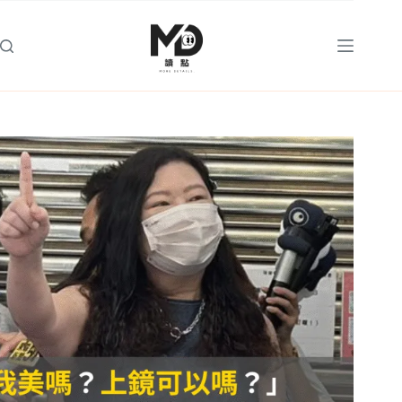
跳
至
主
要
內
容