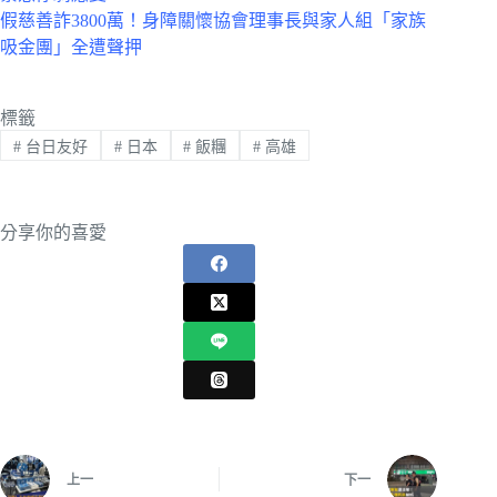
假慈善詐3800萬！身障關懷協會理事長與家人組「家族
吸金團」全遭聲押
標籤
#
台日友好
#
日本
#
飯糰
#
高雄
分享你的喜愛
上一
下一