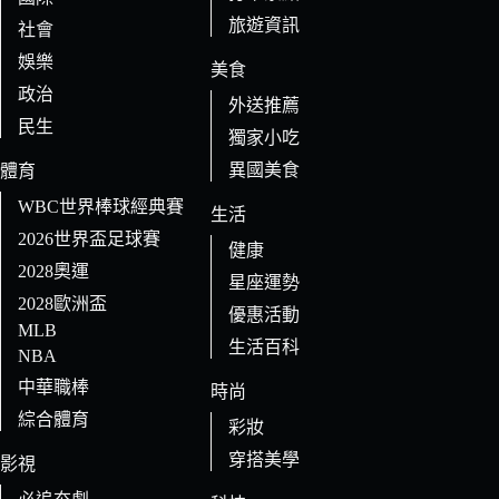
旅遊資訊
社會
娛樂
美食
政治
外送推薦
民生
獨家小吃
異國美食
體育
WBC世界棒球經典賽
生活
2026世界盃足球賽
健康
2028奧運
星座運勢
2028歐洲盃
優惠活動
MLB
生活百科
NBA
中華職棒
時尚
綜合體育
彩妝
穿搭美學
影視