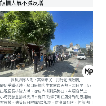
飯糰人氣不減反增
長長排隊人潮，高雄市民「用行動挺飯糰」
即使爭議延燒，樋口飯糰店生意依舊火熱。22日早上仍
出現長長排隊人潮，從店內排到馬路口，有顧客等上一
小時仍願意排隊支持。樋口夫婦特地在店外鞠躬感謝顧
客聲援。儘管每日限購5顆飯糰、供應量有限，仍無法阻