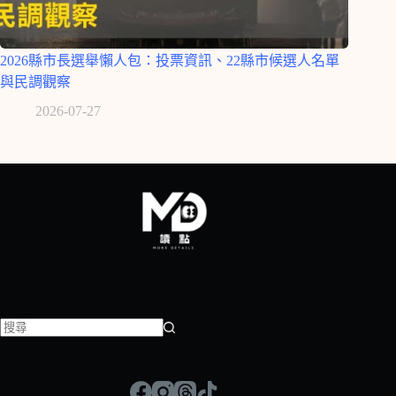
2026縣市長選舉懶人包：投票資訊、22縣市候選人名單
與民調觀察
2026-07-27
找
不
到