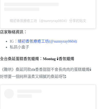
晴初香氛療癒工坊（@sunnyray0604）分享的貼文
店家聯絡資訊：
IG：
晴初香氛療癒工坊(@sunnyray0604)
私訊小盒子
全台桑延蛋糕香氛蠟燭：𝐌𝐨𝐧𝐭𝐚𝐠 🕯️香氛蠟燭
《難哄》桑延同款🍰香香甜甜不會長肉肉的蛋糕蠟燭🕯️
好想要一個純粹溫柔又細膩的桑延呀🥰