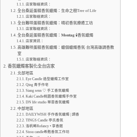
店家聯絡資訊：
全台桑延蛋糕香氛蠟燭：生命之樹Tree of Life
店家聯絡資訊：
全台難哄蛋糕香氛蠟燭：晴初香氛療癒工坊
店家聯絡資訊：
全台桑延蛋糕香氛蠟燭：𝐌𝐨𝐧𝐭𝐚𝐠 🕯️香氛蠟燭
店家資訊：
高雄難哄蛋糕香氛蠟燭：蠟個蠟燭香氛·台灣高雄調香教
室
店家聯絡資訊：
香氛蠟燭客製化全台店家
北部地區
Eye Candle 造型蠟燭工作室
Qing 青手作皂
Siang senn ♡ 手工香氛蠟燭
Kaki Candle桃園香氛蠟燭手作室
DN life studio 蒂恩香氛蠟燭
中部地區
DAILYWISH 手作香氛蠟燭 | 調香
TINGS Candle 亭氏香氛
洛帆晞Rofancy • 享香館
Sissu candle希甦香氛工作坊