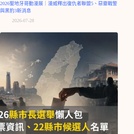
2026聖地牙哥動漫展｜漫威釋出復仇者聯盟5、惡靈戰警
與黑豹3新消息
2026-07-28