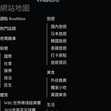
符
網站地圖
合
條
讀點 ReadMore
旅遊
件
國內旅遊
的
熱門話題
日本旅遊
結
奇聞趣事
果
韓國旅遊
泰國旅遊
新聞
打卡景點
國際
旅遊資訊
社會
娛樂
美食
政治
外送推薦
民生
獨家小吃
異國美食
體育
WBC世界棒球經典賽
生活
2026世界盃足球賽