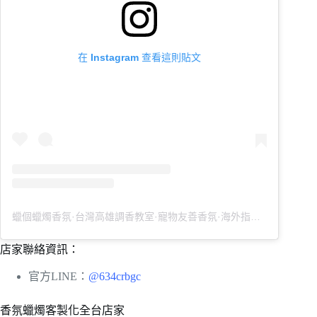
在 Instagram 查看這則貼文
蠟個蠟燭香氛·台灣高雄調香教室·寵物友善香氛·海外指定教室（@_tung__candle）分享的貼文
店家聯絡資訊：
官方LINE：
@634crbgc
香氛蠟燭客製化全台店家