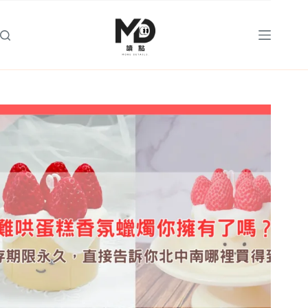
跳
至
主
要
內
容