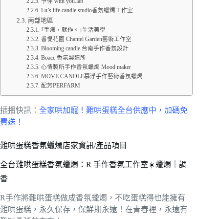
予你 with you.lab
Lu’s life candle studio香氛蠟燭工作室
南部地區
｢手癢，就作。｣生活美學
香惿花園 Chantel Garden藝術工作室
Blooming candle 台南手作香氛設計
Boacc 香氛製造所
心情製所手作香氛蠟燭 Mood maker
MOVE CANDLE慕浮手作藝術香氛蠟燭
配芳PERFARM
插播快訊：
全家哄加寵！難哄蛋糕全台供應中，加碼免
費送！
難哄蛋糕香氛蠟燭店家資訊/產品項目
全台難哄蛋糕香氛蠟燭：R 手作香氛工作室☀️蠟燭｜調
香
R手作將難哄蛋糕做成香氛蠟燭，不吃蛋糕得也能擁有
難哄蛋糕，永久保存，保鮮期永遠！在青春裡，永遠有