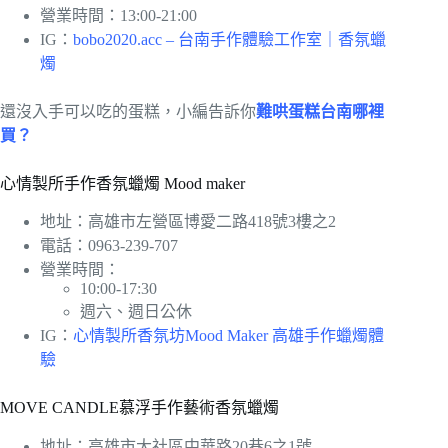
營業時間：13:00-21:00
IG：
bobo2020.acc – 台南手作體驗工作室｜香氛蠟
燭
還沒入手可以吃的蛋糕，小編告訴你
難哄蛋糕台南哪裡
買？
心情製所手作香氛蠟燭 Mood maker
地址：高雄市左營區博愛二路418號3樓之2
電話：0963-239-707
營業時間：
10:00-17:30
週六、週日公休
IG：
心情製所香氛坊Mood Maker 高雄手作蠟燭體
驗
MOVE CANDLE慕浮手作藝術香氛蠟燭
地址：高雄市大社區中華路20巷6之1號