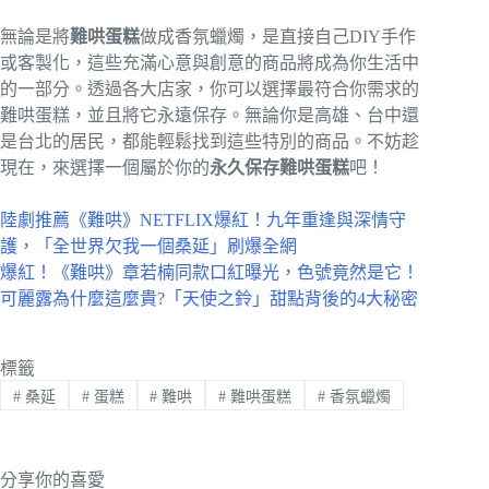
無論是將
難哄蛋糕
做成香氛蠟燭，是直接自己DIY手作
或客製化，這些充滿心意與創意的商品將成為你生活中
的一部分。透過各大店家，你可以選擇最符合你需求的
難哄蛋糕，並且將它永遠保存。無論你是高雄、台中還
是台北的居民，都能輕鬆找到這些特別的商品。不妨趁
現在，來選擇一個屬於你的
永久保存難哄蛋糕
吧！
陸劇推薦《難哄》NETFLIX爆紅！九年重逢與深情守
護，「全世界欠我一個桑延」刷爆全網
爆紅！《難哄》章若楠同款口紅曝光，色號竟然是它！
可麗露為什麼這麼貴?「天使之鈴」甜點背後的4大秘密
標籤
#
桑延
#
蛋糕
#
難哄
#
難哄蛋糕
#
香氛蠟燭
分享你的喜愛