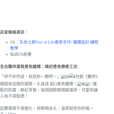
店家聯絡資訊：
FB：
生命之樹Tree of Life香氛手作/ 蠟燭設計/課程
教學
私訊FB粉專
全台難哄蛋糕香氛蠟燭：晴初香氛療癒工坊
「哄不好的話，就送你一顆吧。」
夯劇《難哄》
裡超有話題的蛋糕，化身成 超Q香氛蠟燭！
蓬
鬆的奶霜、鮮紅草莓，每個細節都細膩還原，可愛到讓
人捨不得點燃！
這顆蛋糕不會融化，保鮮期永久，溫柔點亮你的每一