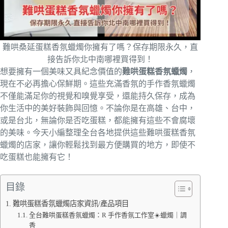
難哄桑延蛋糕香氛蠟燭你擁有了嗎？保存期限永久，直
接告訴你北中南哪裡買得到！
想要擁有一個美味又具紀念價值的
難哄蛋糕香氛蠟燭
，
現在不必再擔心保鮮期。這些充滿香氛的手作香氛蠟燭
不僅能滿足你的視覺和嗅覺享受，還能持久保存，成為
你生活中的美好裝飾與回憶。不論你是在高雄、台中，
或是台北，無論你是否吃蛋糕，都能擁有這些不會腐壞
的美味。今天小編整理全台各地提供這些難哄蛋糕香氛
蠟燭的店家，讓你輕鬆找到最方便購買的地方，即使不
吃蛋糕也能擁有它！
目錄
難哄蛋糕香氛蠟燭店家資訊/產品項目
全台難哄蛋糕香氛蠟燭：R 手作香氛工作室☀️蠟燭｜調
香