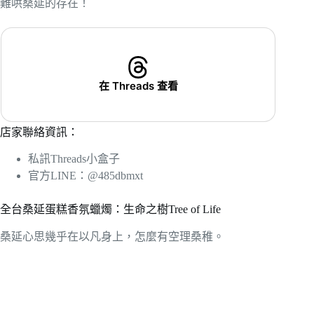
難哄桑延的存在！
在 Threads 查看
店家聯絡資訊：
私訊Threads小盒子
官方LINE：@485dbmxt
全台桑延蛋糕香氛蠟燭：生命之樹Tree of Life
桑延心思幾乎在以凡身上，怎麼有空理桑稚。