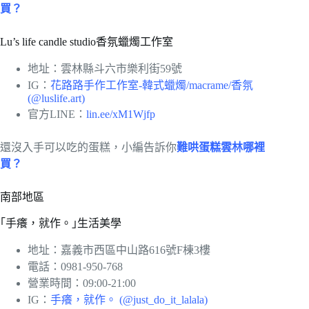
買？
Lu’s life candle studio香氛蠟燭工作室
地址：雲林縣斗六市樂利街59號
IG：
花路路手作工作室-韓式蠟燭/macrame/香氛
(@luslife.art)
官方LINE：
lin.ee/xM1Wjfp
還沒入手可以吃的蛋糕，小編告訴你
難哄蛋糕雲林哪裡
買？
南部地區
｢手癢，就作。｣生活美學
地址：嘉義市西區中山路616號F棟3樓
電話：0981-950-768
營業時間：09:00-21:00
IG：
手癢，就作。 (@just_do_it_lalala)