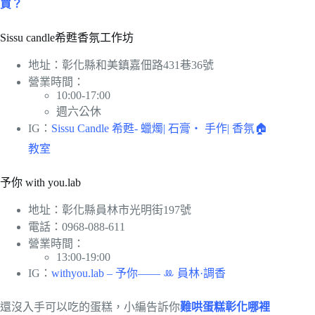
買？
Sissu candle希甦香氛工作坊
地址：彰化縣和美鎮嘉佃路431巷36號
營業時間：
10:00-17:00
週六公休
IG：
Sissu Candle 希甦- 蠟燭| 石膏・ 手作| 香氛🏠
教室
予你 with you.lab
地址：彰化縣員林市光明街197號
電話：0968-088-611
營業時間：
13:00-19:00
IG：
withyou.lab – 予你—— ꔛ 員林·調香
還沒入手可以吃的蛋糕，小編告訴你
難哄蛋糕彰化哪裡