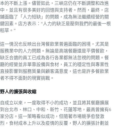
本的不斷上漲。儘管如此，三峽店仍在不斷調整和改進
中，並且有很多美好的回憶與支持者。然而，最終，店
鋪面臨了「人力短缺」的問題，成為無法繼續經營的關
鍵因素。店方表示：“人力的缺乏是壓倒我們的最後一根
稻草。”
這一情況也反映出台灣餐飲業普遍面臨的困境，尤其是
服務業中的人力問題。無論是高端餐廳還是平價餐飲，
缺乏合適的員工已成為各行各業都無法忽視的問題。餐
廳的經營並非單靠設備與食材，員工的穩定性與專業性
直接影響到服務質量與顧客滿意度，這也是許多餐飲業
者不得不面對的現實挑戰。
野人的擴張與收縮
自成立以來，一度取得不小的成功，並且將其餐廳擴展
到台北市、林口、中和、新竹、花蓮等地，最高曾擁有6
家分店。這一策略看似成功，但隨著市場競爭愈發激
烈，食材成本上升以及疫情的反覆，野人的擴張計劃並