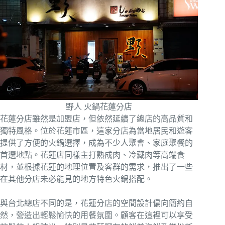
野人 火鍋花蓮分店
花蓮分店雖然是加盟店，但依然延續了總店的高品質和
獨特風格。位於花蓮市區，這家分店為當地居民和遊客
提供了方便的火鍋選擇，成為不少人聚會、家庭聚餐的
首選地點。花蓮店同樣主打熟成肉、冷藏肉等高端食
材，並根據花蓮的地理位置及客群的需求，推出了一些
在其他分店未必能見的地方特色火鍋搭配。
與台北總店不同的是，花蓮分店的空間設計偏向簡約自
然，營造出輕鬆愉快的用餐氛圍。顧客在這裡可以享受