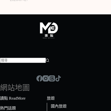
找
不
到
符
網站地圖
合
條
讀點 ReadMore
旅遊
件
國內旅遊
的
熱門話題