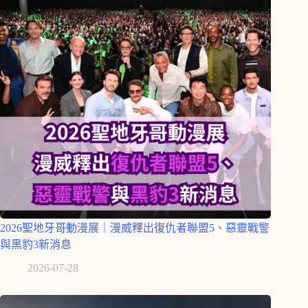
2026聖地牙哥動漫展｜漫威釋出復仇者聯盟5、惡靈戰警
與黑豹3新消息
2026-07-28