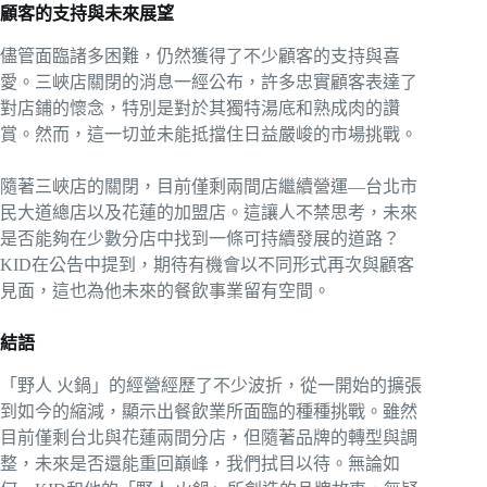
顧客的支持與未來展望
儘管面臨諸多困難，仍然獲得了不少顧客的支持與喜
愛。三峽店關閉的消息一經公布，許多忠實顧客表達了
對店鋪的懷念，特別是對於其獨特湯底和熟成肉的讚
賞。然而，這一切並未能抵擋住日益嚴峻的市場挑戰。
隨著三峽店的關閉，目前僅剩兩間店繼續營運—台北市
民大道總店以及花蓮的加盟店。這讓人不禁思考，未來
是否能夠在少數分店中找到一條可持續發展的道路？
KID在公告中提到，期待有機會以不同形式再次與顧客
見面，這也為他未來的餐飲事業留有空間。
結語
「野人 火鍋」的經營經歷了不少波折，從一開始的擴張
到如今的縮減，顯示出餐飲業所面臨的種種挑戰。雖然
目前僅剩台北與花蓮兩間分店，但隨著品牌的轉型與調
整，未來是否還能重回巔峰，我們拭目以待。無論如