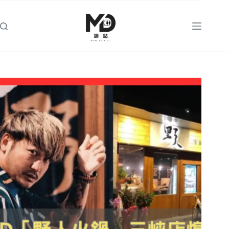
跳
至
主
要
內
容