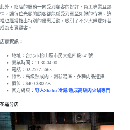
此外，總店的服務一向受到顧客的好評，員工專業且熱
情，讓每位光顧的顧客都能感受到賓至如歸的待遇。這
裡也經常推出特別的優惠活動，吸引了不少火鍋愛好者
成為忠實顧客。
店家資訊：
地址：台北市松山區市民大道四段241號
營業時間：11:30-04:00
電話：02-2577-5663
特色：高級熟成肉、創新湯底、多種肉品選擇
價位：$400-$800/人
官方網頁：
野人Shabu 冷藏/熟成高級肉火鍋專門
花蓮分店