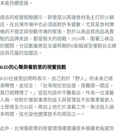
未能持續發展。
過去的經營經驗顯示，即便是以高端食材為主打的火鍋
店，在台灣市場中也必須面對許多變數。尤其是食材價
格的不穩定與勞動市場的緊張，對於以高品質肉品為賣
點的品牌來說，都是極大的挑戰。2024年，隨著三峽店
的關閉，分店數量將從全盛時期的6家縮減至僅剩台北總
店與花蓮的加盟店。
KID的心聲與餐飲業的現實挑戰
KID在接受訪問時表示，自己對於「野人」的未來已逐
漸釋懷，並坦言：「台灣現在就這樣，很難開一間店，
我已經釋懷了。」從這句話中不難看出，作為一位演藝
人員，他對於餐飲事業的投入與管理並不如專業餐飲人
士那樣全力以赴。再加上他忙於演藝工作，無法投入過
多時間，這也是他選擇放手的原因之一。
此外，台灣餐飲業的經營環境確實讓很多餐廳老板感到