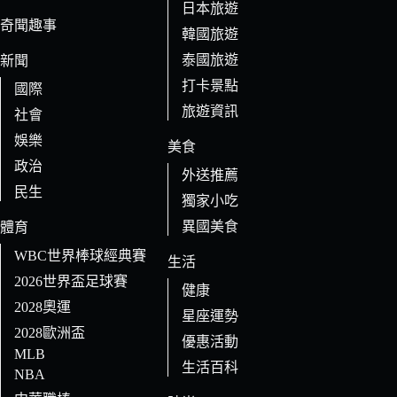
日本旅遊
結
奇聞趣事
果
韓國旅遊
泰國旅遊
新聞
打卡景點
國際
旅遊資訊
社會
娛樂
美食
政治
外送推薦
民生
獨家小吃
異國美食
體育
WBC世界棒球經典賽
生活
2026世界盃足球賽
健康
2028奧運
星座運勢
2028歐洲盃
優惠活動
MLB
生活百科
NBA