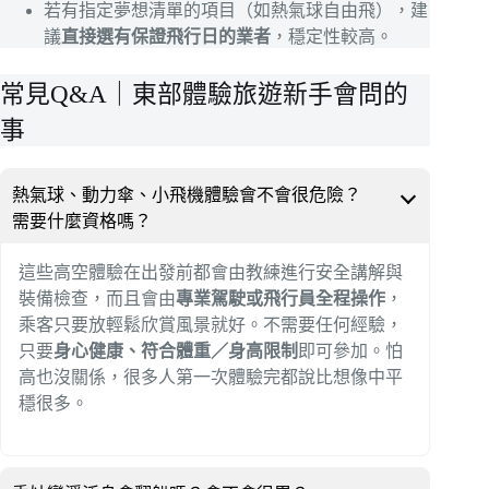
若有指定夢想清單的項目（如熱氣球自由飛），建
議
直接選有保證飛行日的業者
，穩定性較高。
常見Q&A｜東部體驗旅遊新手會問的
事
熱氣球、動力傘、小飛機體驗會不會很危險？
需要什麼資格嗎？
這些高空體驗在出發前都會由教練進行安全講解與
裝備檢查，而且會由
專業駕駛或飛行員全程操作
，
乘客只要放輕鬆欣賞風景就好。不需要任何經驗，
只要
身心健康、符合體重／身高限制
即可參加。怕
高也沒關係，很多人第一次體驗完都說比想像中平
穩很多。