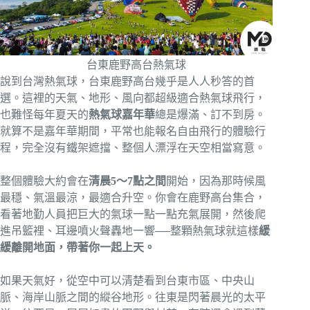
台東鹿野高台熱氣球
說到台灣熱氣球，台東鹿野高台幾乎是人人秒答的首
選。這裡的天氣、地形、風向都超級適合熱氣球飛行，
也難怪每年夏天的
熱氣球嘉年華
總是爆滿、訂不到房。
就算不是嘉年華期間，平常也能報名自由飛行的體驗行
程，完全沒有鐵架遮擋、整個人漂浮在天空相當寫意。
整個體驗大約會在
清晨5～7點之間
開始，因為那時候風
最穩、氣溫最涼，最適合升空。你會在鹿野高台集合，
看著地勤人員把巨大的氣球一點一點充氣展開，然後爬
進吊籃裡、耳邊噴火聲轟地一響──整顆熱氣球就這樣
緩
緩離開地面，帶著你一起上天。
如果天氣好，從空中可以清楚看到台東市區、中央山
脈、海岸山脈之間的縱谷地形。往東是閃著晨光的太平