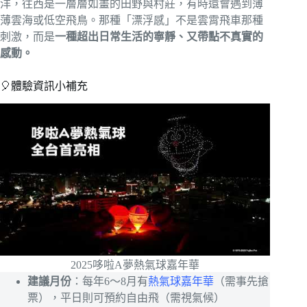
洋，往西是一層層如畫的田野與村莊，有時還會遇到薄
薄雲海或低空飛鳥。那種「漂浮感」不是雲霄飛車那種
刺激，而是
一種超出日常生活的寧靜、又帶點不真實的
感動。
🎈體驗資訊小補充
2025哆啦A夢熱氣球嘉年華
建議月份
：每年6～8月有
熱氣球嘉年華
（需事先搶
票），平日則可預約自由飛（需視氣候）