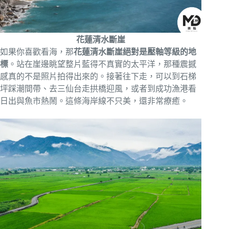
花蓮清水斷崖
如果你喜歡看海，那
花蓮清水斷崖絕對是壓軸等級的地
標
。站在崖邊眺望整片藍得不真實的太平洋，那種震撼
感真的不是照片拍得出來的。接著往下走，可以到石梯
坪踩潮間帶、去三仙台走拱橋迎風，或者到成功漁港看
日出與魚市熱鬧。這條海岸線不只美，還非常療癒。