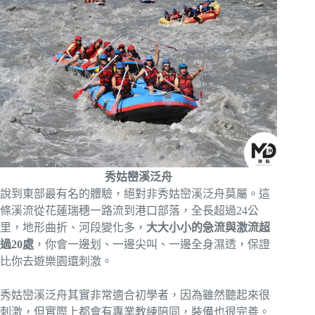
秀姑巒溪泛舟
說到東部最有名的體驗，絕對非秀姑巒溪泛舟莫屬。這
條溪流從花蓮瑞穗一路流到港口部落，全長超過24公
里，地形曲折、河段變化多，
大大小小的急流與激流超
過20處
，你會一邊划、一邊尖叫、一邊全身濕透，保證
比你去遊樂園還刺激。
秀姑巒溪泛舟其實非常適合初學者，因為雖然聽起來很
刺激，但實際上都會有專業教練陪同，裝備也很完善。