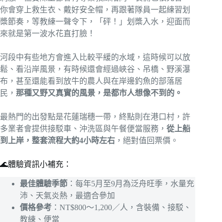
你會穿上救生衣、戴好安全帽，再跟著隊員一起練習划
槳節奏，等教練一聲令下，「砰！」划槳入水，迎面而
來就是第一波水花直打臉！
河段中有些地方會進入比較平緩的水域，這時候可以放
鬆、看沿岸風景，有時候還會經過峽谷、吊橋、野溪瀑
布，甚至還能看到放牛的農人與在岸邊釣魚的部落居
民，
那種又野又真實的風景，是都市人想像不到的。
最熱門的出發點是花蓮瑞穗一帶，終點則在港口村，許
多業者會提供接駁車、沖洗區與午餐便當服務，
從上船
到上岸，整套流程大約4小時左右
，絕對值回票價。
🌊體驗資訊小補充：
最佳體驗季節
：每年5月至9月為泛舟旺季，水量充
沛、天氣炎熱，最適合參加
價格參考
：NT$800～1,200／人，含裝備、接駁、
教練、便當