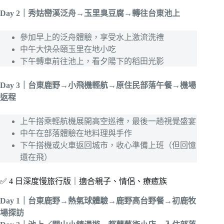
Day 2｜秀姑巒溪泛舟→玉里臭豆腐→轉往台東池上
參加早上的泛舟體驗，享受水上激流洗禮
中午大快朵頤玉里在地小吃
下午轉車前往池上，看夕陽下的稻田光影
Day 3｜台東鹿野→小飛機輕航→原住民部落午餐→機場
返程
上午搭乘輕航機展開高空巡禮，最後一趟視覺盛宴
中午在部落體驗在地料理與手作
下午搭機或火車返回城市，收心準備上班（但回憶
還在飛）
✅ 4 日深度慢旅行版｜適合親子、情侶、療癒族
Day 1｜台東鹿野→熱氣球體驗→鹿野高台野餐→初鹿牧
場探訪