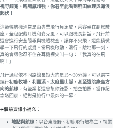
視野超寬、臨場感超強，你甚至能看到稻田紋理與海浪
起伏！
這類輕航機通常是由專業飛行員駕駛，乘客坐在副駕駛
座，全程配戴耳機和麥克風，可以跟機長對話。飛行前
還會進行安全簡報與機體檢查，讓你不只飛，還能稍微
學一下飛行的感覺。當飛機啟動、滑行、離地那一刻，
真的會讓你忍不住在耳機裡尖叫一句：「我真的在飛
啊！」
飛行過程依不同路線長短大約是15～30分鐘，可以選擇
繞行
初鹿牧場、利嘉溪、太麻里山脈，甚至遠眺綠島方
向的航線
。有些業者還會幫你錄影、拍空拍照，當作紀
念送回家，絕對是旅行中最帥的一幕。
✈️體驗資訊小補充：
地點與航線
：以台東鹿野、初鹿飛行場為主，視業