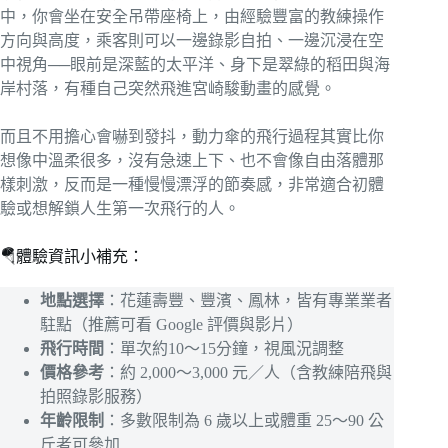
中，你會坐在安全吊帶座椅上，由經驗豐富的教練操作
方向與高度，乘客則可以一邊錄影自拍、一邊沉浸在空
中視角──眼前是深藍的太平洋、身下是翠綠的稻田與海
岸村落，有種自己突然飛進宮崎駿動畫的感覺。
而且不用擔心會嚇到發抖，動力傘的飛行過程其實比你
想像中溫柔很多，沒有急速上下、也不會像自由落體那
樣刺激，反而是一種慢慢漂浮的節奏感，非常適合初體
驗或想解鎖人生第一次飛行的人。
🪂體驗資訊小補充：
地點選擇
：花蓮壽豐、豐濱、鳳林，皆有專業業者
駐點（推薦可看 Google 評價與影片）
飛行時間
：單次約10～15分鐘，視風況調整
價格參考
：約 2,000～3,000 元／人（含教練陪飛與
拍照錄影服務）
年齡限制
：多數限制為 6 歲以上或體重 25～90 公
斤者可參加