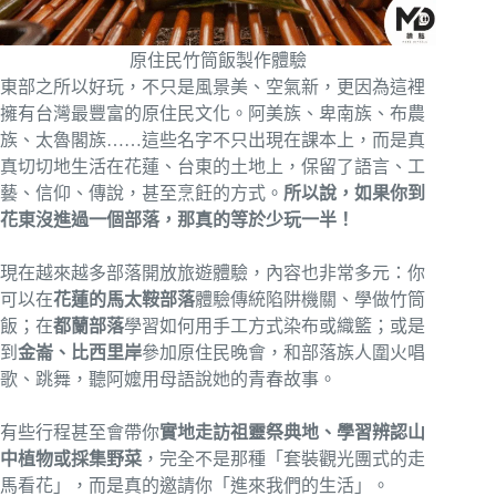
原住民竹筒飯製作體驗
東部之所以好玩，不只是風景美、空氣新，更因為這裡
擁有台灣最豐富的原住民文化。阿美族、卑南族、布農
族、太魯閣族……這些名字不只出現在課本上，而是真
真切切地生活在花蓮、台東的土地上，保留了語言、工
藝、信仰、傳說，甚至烹飪的方式。
所以說，如果你到
花東沒進過一個部落，那真的等於少玩一半！
現在越來越多部落開放旅遊體驗，內容也非常多元：你
可以在
花蓮的馬太鞍部落
體驗傳統陷阱機關、學做竹筒
飯；在
都蘭部落
學習如何用手工方式染布或織籃；或是
到
金崙、比西里岸
參加原住民晚會，和部落族人圍火唱
歌、跳舞，聽阿嬤用母語說她的青春故事。
有些行程甚至會帶你
實地走訪祖靈祭典地、學習辨認山
中植物或採集野菜
，完全不是那種「套裝觀光團式的走
馬看花」，而是真的邀請你「進來我們的生活」。