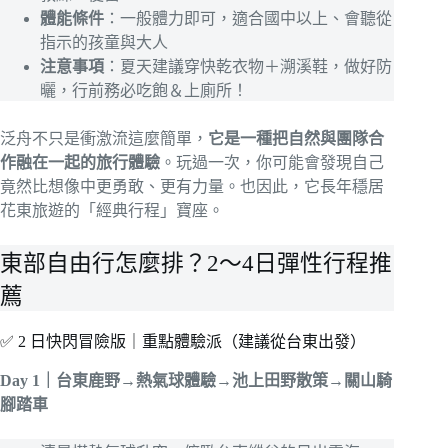
體能條件
：一般體力即可，適合國中以上、會聽從
指示的孩童與大人
注意事項
：夏天建議穿快乾衣物＋溯溪鞋，做好防
曬，行前務必吃飽＆上廁所！
泛舟不只是衝激流這麼簡單，
它是一種把自然與團隊合
作融在一起的旅行體驗
。玩過一次，你可能會發現自己
竟然比想像中更勇敢、更有力量。也因此，它長年穩居
花東旅遊的「經典行程」寶座。
東部自由行怎麼排？2～4日彈性行程推
薦
✅ 2 日快閃冒險版｜重點體驗派（建議從台東出發）
Day 1｜台東鹿野→熱氣球體驗→池上田野散策→關山騎
腳踏車