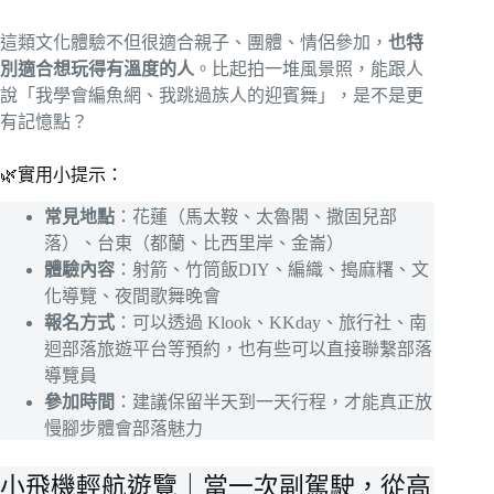
這類文化體驗不但很適合親子、團體、情侶參加，
也特
別適合想玩得有溫度的人
。比起拍一堆風景照，能跟人
說「我學會編魚網、我跳過族人的迎賓舞」，是不是更
有記憶點？
🌿實用小提示：
常見地點
：花蓮（馬太鞍、太魯閣、撒固兒部
落）、台東（都蘭、比西里岸、金崙）
體驗內容
：射箭、竹筒飯DIY、編織、搗麻糬、文
化導覽、夜間歌舞晚會
報名方式
：可以透過 Klook、KKday、旅行社、南
迴部落旅遊平台等預約，也有些可以直接聯繫部落
導覽員
參加時間
：建議保留半天到一天行程，才能真正放
慢腳步體會部落魅力
小飛機輕航遊覽｜當一次副駕駛，從高