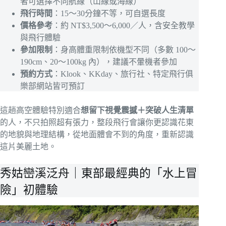
者可選擇不同航線（山線或海線）
飛行時間
：15～30分鐘不等，可自選長度
價格參考
：約 NT$3,500～6,000／人，含安全教學
與飛行體驗
參加限制
：身高體重限制依機型不同（多數 100～
190cm、20～100kg 內），建議不暈機者參加
預約方式
：Klook、KKday、旅行社、特定飛行俱
樂部網站皆可預訂
這趟高空體驗特別適合
想留下視覺震撼＋突破人生清單
的人，不只拍照超有張力，整段飛行會讓你更認識花東
的地貌與地理結構，從地面體會不到的角度，重新認識
這片美麗土地。
秀姑巒溪泛舟｜東部最經典的「水上冒
險」初體驗