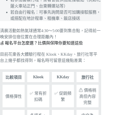
蓮火車站正門、台東轉運站等）
若自由行報名：可事先詢問是否可加購接駁服務，
或搭配在地計程車、租機車、飯店接送
清晨活動如熱氣球通常4:30～5:00要到集合點，記得前一
晚安排住宿位置在合理距離內！
💰 報名平台怎麼選？比價與保障你要知道這些
目前花東各大體驗行程在 Klook、KKday、旅行社等平
台上幾乎都找得到，報名時可留意這幾點差異：
Klook
KKday
比較項目
旅行社
⚠ 價格稍
✅ 常有折
✅ 促銷頻
價格彈性
高但內容
扣碼
繁
完整