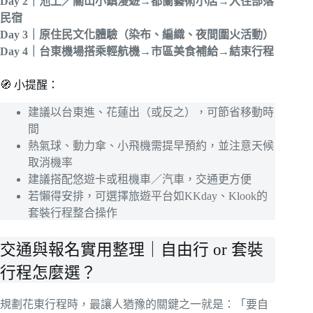
Day 2｜池上／關山小鎮漫遊→都蘭藝術小店→入住部落
民宿
Day 3｜原住民文化體驗（染布、編織、夜間圍火活動）
Day 4｜台東機場搭乘輕航機→市區美食補給→結束行程
🧭 小提醒：
建議以台東進、花蓮出（或反之），可節省移動時
間
熱氣球、動力傘、小飛機需提早預約，並注意天候
取消機率
建議搭配悠遊卡或租機車／汽車，交通更方便
若懶得安排，可選擇旅遊平台如KKday、Klook的
套裝行程整合操作
交通與報名實用整理｜自由行 or 套裝
行程怎麼選？
規劃花東行程時，最讓人猶豫的關鍵之一就是：「要自