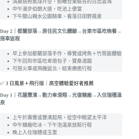
清晨搭熱氣球升空，俯瞰台東縱谷的日出雲海
中午漫步伯朗大道，吃池上便當
下午關山親水公園騎車、看落日田野風景
Day 2｜都蘭部落→原住民文化體驗→台東市區吃晚餐→
搭車返程
早上參加都蘭部落手作、導覽或烤魚＋竹筒飯體驗
下午回到市區吃卑南包子、寶桑湯圓
可搭火車或飛機返北，結束療癒行程
✅ 3 日風景＋飛行版｜高空體驗愛好者推薦
Day 1｜花蓮豐濱→動力傘滑翔→光復糖廠→入住瑞穗溫
泉
上午於壽豐或豐濱起飛，從空中眺望太平洋
中午糖廠吃冰、下午泡溫泉放鬆行程
晚上入住瑞穗或玉里