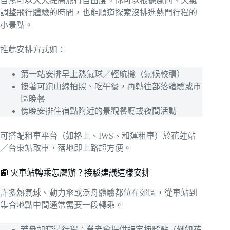
自駕可以大大提高旅行自由度。你可以根據風向、天氣
調整飛行體驗的時間，也能順道探索沒排進熱門行程的
小景點。
推薦安排方式如：
第一站安排早上熱氣球／輕航機（氣候較穩）
接著可跑山線拍照、吃午餐，再轉往部落體驗或市
區晚餐
傍晚安排住宿點附近的景觀餐廳或夜間活動
可搭配租車平台（如格上、IWS、和運租車）於花蓮站
／台東站取車，落地即上路超方便。
🚉 火車站轉乘怎麼辦？接駁建議這樣安排
許多熱氣球、動力傘或泛舟體驗都位在郊區，從車站到
集合地點中間通常需要一段轉乘。
若參加套裝行程：業者會提供指定接駁點（例如花