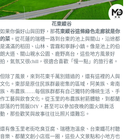
花東縱谷
如果你偏好山與田野，那
花東縱谷這條綠色走廊就是你
的菜
。從花蓮的瑞穗一路到台東的池上與關山，沿途都
是滿滿的稻田、山林、雲霧和寧靜小鎮。像是池上的伯
朗大道、關山親水公園、鹿野高台，這些地方風景好
拍，氣氛又很chill，很適合喜歡「慢一點」的旅行者。
但除了風景，來到花東千萬別錯過的，還有這裡的人與
文化。東部是原住民族群最密集的區域，阿美族、卑南
族、布農族……每個族群都有自己獨特的傳統生活、手
作工藝與飲食文化。從玉里的布農族射箭體驗，到都蘭
部落的竹筒飯DIY，甚至可以參加夜晚的圍火跳舞活
動，那些歡笑與故事往往比照片還難忘。
還有像玉里老街吃臭豆腐、瑞穗泡溫泉、台東鐵花村聽
音樂、都蘭文創小店逛一圈，這些人文景點和小地方也