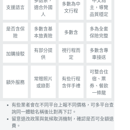
多語系，
中文為
多數為中
支援語言
適合外國
主，導覽
文行程
人
品質穩定
是否含保
多數含基
多為全套
多數含
險
本旅責險
保險完整
有部分提
視行程而
多數含專
加購接駁
供
定
車接送
可整合住
常贈照片
有些行程
宿、票
額外服務
或錄影
含伴手禮
券、餐飲
一條龍
有些業者會在不同平台上報不同價格，可多平台查
詢同一體驗名稱後比對再下訂。
留意退改政策與氣候取消機制，確認是否可全額退
費。