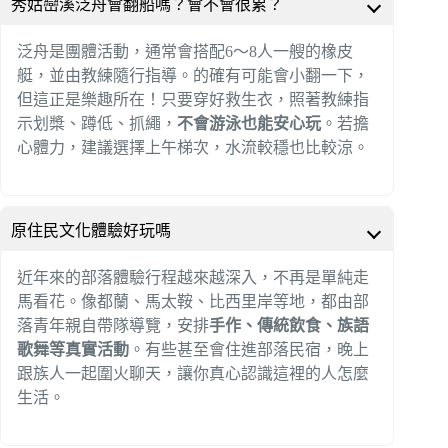
秀姑巒溪泛舟會翻船嗎？會不會很累？
泛舟是團體活動，通常會搭配6～8人一艘的橡皮
艇，並由教練隨行指導。的確有可能會小翻一下，
但這正是樂趣所在！只要穿好救生衣，照著教練指
示划槳、蹲低、抓繩，
不會游泳也能安心玩
。若擔
心體力，建議選擇上午梯次，水流較穩也比較涼。
原住民文化體驗好玩嗎
近年來的部落體驗行程越來越深入，不再是單純走
馬看花。像都蘭、馬太鞍、比西里岸等地，都由部
落青年親自帶隊導覽，安排
手作、傳統飲食、族語
歌舞等真實活動
。有些甚至會住進部落民宿，晚上
跟族人一起圍火聊天，讓你真心認識這裡的人怎麼
生活。