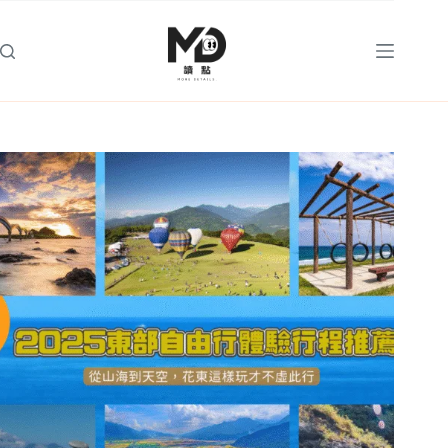
跳
至
主
要
內
容