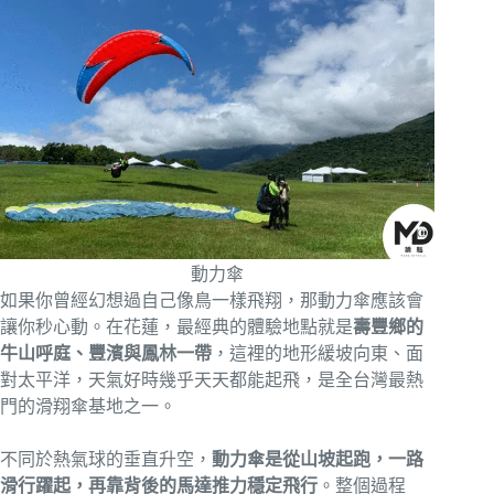
動力傘
如果你曾經幻想過自己像鳥一樣飛翔，那動力傘應該會
讓你秒心動。在花蓮，最經典的體驗地點就是
壽豐鄉的
牛山呼庭、豐濱與鳳林一帶
，這裡的地形緩坡向東、面
對太平洋，天氣好時幾乎天天都能起飛，是全台灣最熱
門的滑翔傘基地之一。
不同於熱氣球的垂直升空，
動力傘是從山坡起跑，一路
滑行躍起，再靠背後的馬達推力穩定飛行
。整個過程