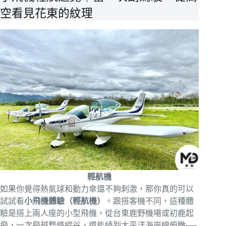
空看見花東的紋理
輕航機
如果你覺得熱氣球和動力傘還不夠刺激，那你真的可以
試試看
小飛機體驗（輕航機）
。跟搭客機不同，這種體
驗是搭上兩人座的小型飛機，從台東鹿野機場或初鹿起
飛，一次飛越整條縱谷，還能繞到太平洋海岸線俯瞰──