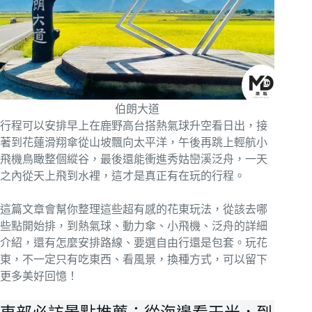
伯朗大道
行程可以安排早上在鹿野高台搭熱氣球升空看日出，接
著到花蓮滑翔傘從山坡飄向太平洋，午後再跳上輕航小
飛機鳥瞰整個縱谷，最後還能衝進秀姑巒溪泛舟，一天
之內從天上飛到水裡，這才是真正有在玩的行程。
這篇文章會幫你整理這些超有感的花東玩法，從該去哪
些點開始排，到熱氣球、動力傘、小飛機、泛舟的詳細
介紹，還有怎麼安排路線、要選自由行還是包套。玩花
東，不一定只有吃東西、看風景，換種方式，可以留下
更多美好回憶！